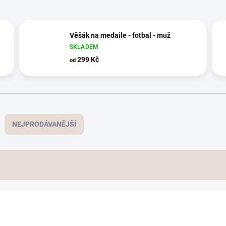
Věšák na medaile - fotbal - muž
SKLADEM
299 Kč
od
NEJPRODÁVANĚJŠÍ
AKČNÍ CENA