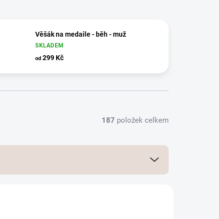
Věšák na medaile - běh - muž
SKLADEM
299 Kč
od
187
položek celkem
AKČNÍ CENA