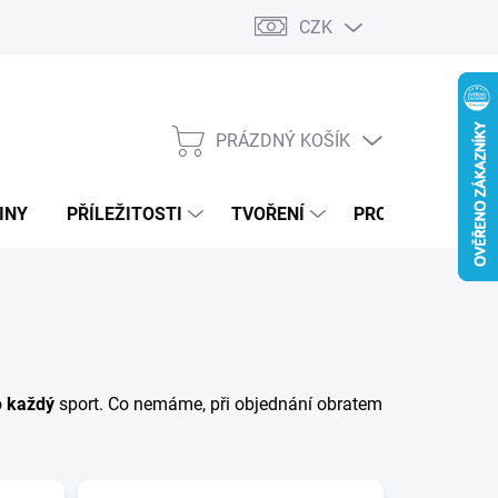
CZK
PRÁZDNÝ KOŠÍK
NÁKUPNÍ
KOŠÍK
INY
PŘÍLEŽITOSTI
TVOŘENÍ
PRO FIRMY
o
každý
sport. Co nemáme, při objednání obratem