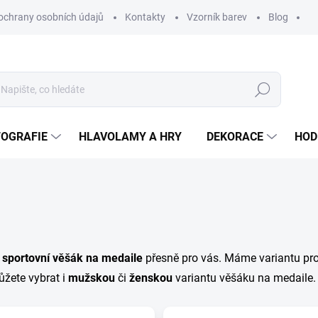
ochrany osobních údajů
Kontakty
Vzorník barev
Blog
Hledat
TOGRAFIE
HLAVOLAMY A HRY
DEKORACE
HOD
e
sportovní věšák na medaile
přesně pro vás. Máme variantu pr
ůžete vybrat i
mužskou
či
ženskou
variantu věšáku na medaile.