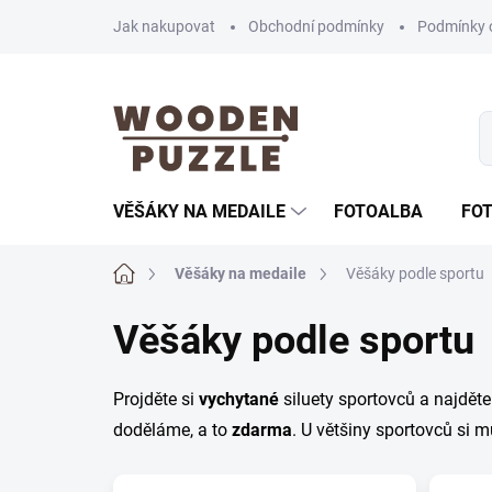
Přejít
Jak nakupovat
Obchodní podmínky
Podmínky 
na
obsah
VĚŠÁKY NA MEDAILE
FOTOALBA
FO
Domů
Věšáky na medaile
Věšáky podle sportu
Věšáky podle sportu
Projděte si
vychytané
siluety sportovců a najdět
doděláme, a to
zdarma
. U většiny sportovců si m