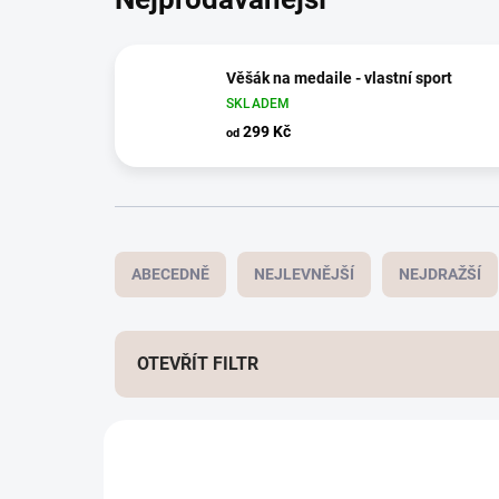
Věšák na medaile - vlastní sport
SKLADEM
299 Kč
od
Ř
a
ABECEDNĚ
NEJLEVNĚJŠÍ
NEJDRAŽŠÍ
z
e
n
í
OTEVŘÍT FILTR
p
r
V
o
ý
AKČNÍ CENA
d
p
u