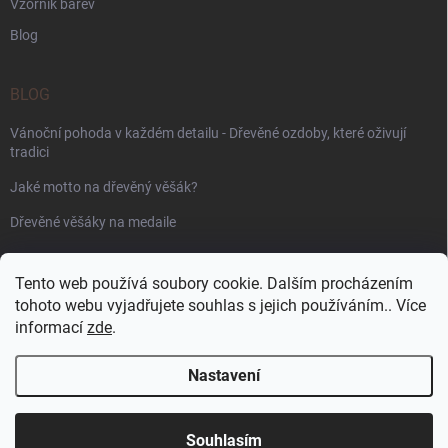
Vzorník barev
Blog
BLOG
Vánoční pohoda v každém detailu - Dřevěné ozdoby, které oživují
tradici
Jaké motto na dřevěný věšák?
Dřevěné věšáky na medaile
PŘIJÍMÁME ONLINE PLATBY
Tento web používá soubory cookie. Dalším procházením
tohoto webu vyjadřujete souhlas s jejich používáním.. Více
informací
zde
.
Nastavení
Copyright 2026
WoodenPuzzle.cz
. Všechna práva vyhrazena.
Souhlasím