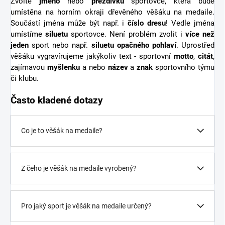
Zvolte
jméno
nebo
přezdívku
sportovce, která bude
umístěna na horním okraji dřevěného věšáku na medaile.
Součástí jména může být např. i
číslo dresu
! Vedle jména
umístíme
siluetu
sportovce. Není problém zvolit i
více než
jeden
sport nebo např.
siluetu opačného pohlaví
. Uprostřed
věšáku vygravírujeme jakýkoliv text - sportovní
motto
,
citát
,
zajímavou
myšlenku
a nebo
název
a
znak
sportovního týmu
či klubu.
Často kladené dotazy
Co je to věšák na medaile?
Z čeho je věšák na medaile vyrobený?
Pro jaký sport je věšák na medaile určený?