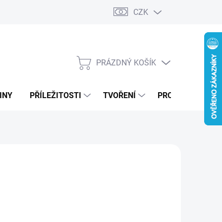
CZK
PRÁZDNÝ KOŠÍK
NÁKUPNÍ
KOŠÍK
INY
PŘÍLEŽITOSTI
TVOŘENÍ
PRO FIRMY