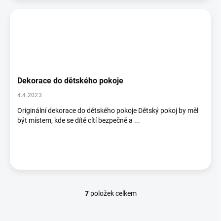
Dekorace do dětského pokoje
4.4.2023
Originální dekorace do dětského pokoje Dětský pokoj by měl
být místem, kde se dítě cítí bezpečně a ...
7
položek celkem
O
v
l