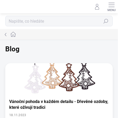
Přejít
na
obsah
Hledat
Domů
Blog
V
ý
p
i
s
č
l
Vánoční pohoda v každém detailu - Dřevěné ozdoby,
á
které oživují tradici
n
k
18.11.2023