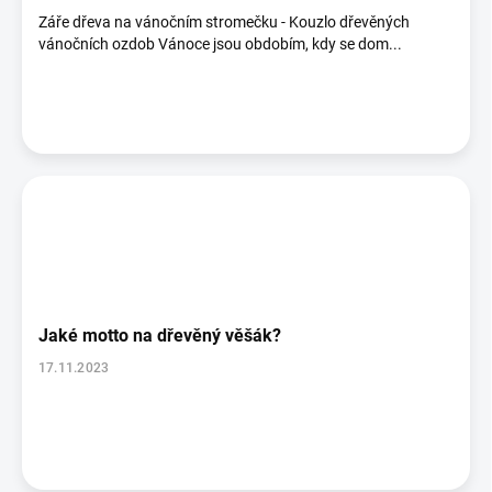
ů
Záře dřeva na vánočním stromečku - Kouzlo dřevěných
vánočních ozdob Vánoce jsou obdobím, kdy se dom...
Jaké motto na dřevěný věšák?
17.11.2023