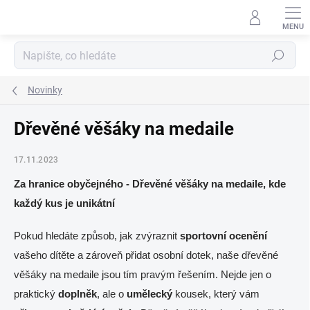
Přejít
na
obsah
Hledat
Novinky
Dřevěné věšáky na medaile
17.11.2023
Za hranice obyčejného - Dřevěné věšáky na medaile, kde
každý kus je unikátní
Pokud hledáte způsob, jak zvýraznit
sportovní
ocenění
vašeho dítěte a zároveň přidat osobní dotek, naše dřevěné
věšáky na medaile jsou tím pravým řešením. Nejde jen o
praktický
doplněk
, ale o
umělecký
kousek, který vám