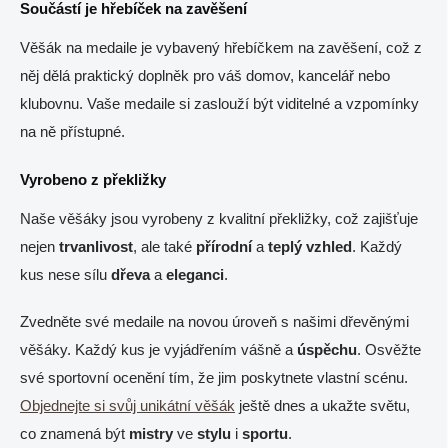
Součástí je hřebíček na zavěšení
Věšák na medaile je vybavený hřebíčkem na zavěšení, což z
něj dělá praktický doplněk pro váš domov, kancelář nebo
klubovnu. Vaše medaile si zaslouží být viditelné a vzpomínky
na ně přístupné.
Vyrobeno z překližky
Naše věšáky jsou vyrobeny z kvalitní překližky, což zajišťuje
nejen
trvanlivost
, ale také
přírodní
a
teplý
vzhled
. Každý
kus nese sílu
dřeva
a
eleganci
.
Zvedněte své medaile na novou úroveň s našimi dřevěnými
věšáky. Každý kus je vyjádřením vášně a
úspěchu
. Osvěžte
své sportovní ocenění tím, že jim poskytnete vlastní scénu.
Objednejte si svůj unikátní věšák
ještě dnes a ukažte světu,
co znamená být
mistry
ve
stylu
i
sportu
.