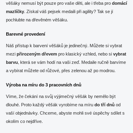
věšáky nemusí být pouze pro vaše děti, ale i třeba pro
domácí
mazlíčky
. Získal váš pejsek medaili při agility? Tak se jí
pochlubte na dřevěném věšáku.
Barevné provedení
Náš přístup k barvení věšáků je jedinečný. Můžete si vybrat
mezi
přirozeným
dřevem
pro klasický vzhled, nebo si
vybrat
barvu
, která se vám hodí na vaši zeď. Medaile ručně barvíme
a vybírat můžete od růžové, přes zelenou až po modrou.
Výroba na míru do 3 pracovních dnů
Víme, že čekání na svůj výjimečný věšák by nemělo být
dlouhé. Proto každý věšák vyrobíme na míru
do tří dnů
od
vaší objednávky. Chceme, abyste mohli své úspěchy sdílet s
okolím co nejdříve.