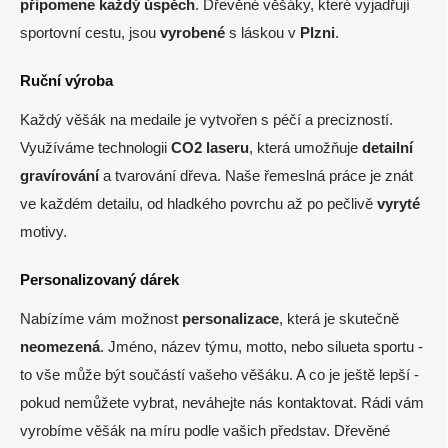
připomene
každý
úspěch
. Dřevěné věšáky, které vyjadřují
sportovní cestu, jsou
vyrobené
s láskou v
Plzni
.
Ruční výroba
Každý věšák na medaile je vytvořen s péčí a precizností.
Využíváme technologii
CO2 laseru
, která umožňuje
detailní
gravírování
a tvarování dřeva. Naše řemeslná práce je znát
ve každém detailu, od hladkého povrchu až po pečlivě
vyryté
motivy.
Personalizovaný dárek
Nabízíme vám možnost
personalizace
, která je skutečně
neomezená
. Jméno, název týmu, motto, nebo silueta sportu -
to vše může být součástí vašeho věšáku. A co je ještě lepší -
pokud nemůžete vybrat, neváhejte nás kontaktovat. Rádi vám
vyrobíme věšák na míru podle vašich představ. Dřevěné