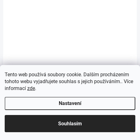
AKČNÍ CENA
Tento web používá soubory cookie. Dalším procházením
tohoto webu vyjadřujete souhlas s jejich používáním.. Více
informací
zde
.
Nastavení
Souhlasím
SKLADEM