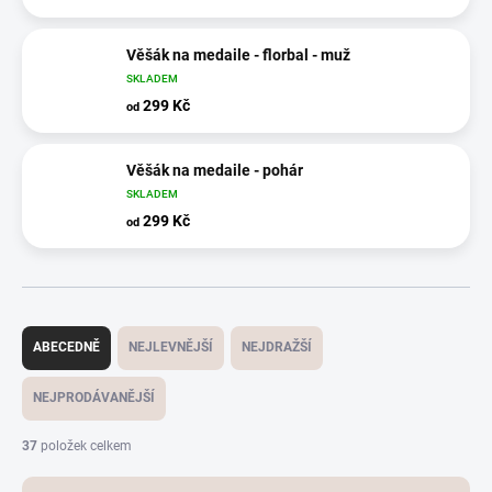
Věšák na medaile - florbal - muž
SKLADEM
299 Kč
od
Věšák na medaile - pohár
SKLADEM
299 Kč
od
Ř
a
ABECEDNĚ
NEJLEVNĚJŠÍ
NEJDRAŽŠÍ
z
e
NEJPRODÁVANĚJŠÍ
n
í
37
položek celkem
p
r