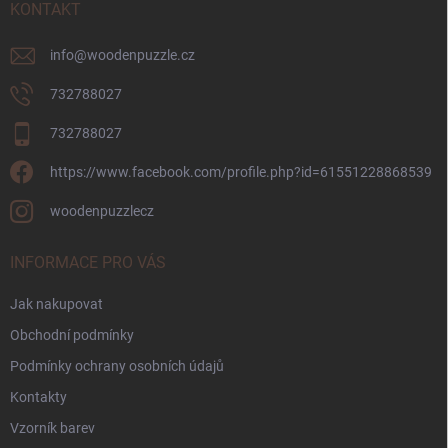
í
KONTAKT
info
@
woodenpuzzle.cz
732788027
732788027
https://www.facebook.com/profile.php?id=61551228868539
woodenpuzzlecz
INFORMACE PRO VÁS
Jak nakupovat
Obchodní podmínky
Podmínky ochrany osobních údajů
Kontakty
Vzorník barev