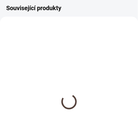
Související produkty
NOVINKA
SKLADEM
Dřevěná medaile se
jménem
69 Kč
Detail
Doplňte objednávku věšáku na