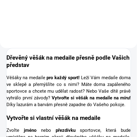
medaile o osobní dřevěnou
medaili se jménem. Pro někoho
první medaile, pro jiného krásná
připomínka sportovní podpory od
těch nejbližších. Stuha s...
Dřevěný věšák na medaile přesně podle Vašich
představ
Věšáky na medaile
pro každý sport!
Leží Vám medaile doma
ve sklepě a přemýšlíte co s nimi? Máte doma zapáleného
sportovce a chcete mu udělat radost? Nebo Vaše dítě právě
vyhrálo první závody?
Vytvořte si věšák na medaile na míru!
Díky lazurám a barvám přesně zapadne do Vašeho pokoje.
Vytvořte si vlastní věšák na medaile
Zvolte
jméno
nebo
přezdívku
sportovce, která bude
umístěna na horním okraji dřevěného věšáku na medaile.