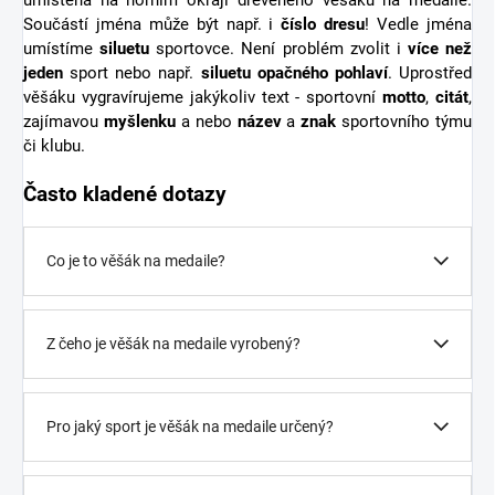
Součástí jména může být např. i
číslo dresu
! Vedle jména
umístíme
siluetu
sportovce. Není problém zvolit i
více než
jeden
sport nebo např.
siluetu opačného pohlaví
. Uprostřed
věšáku vygravírujeme jakýkoliv text - sportovní
motto
,
citát
,
zajímavou
myšlenku
a nebo
název
a
znak
sportovního týmu
či klubu.
Často kladené dotazy
Co je to věšák na medaile?
Z čeho je věšák na medaile vyrobený?
Pro jaký sport je věšák na medaile určený?