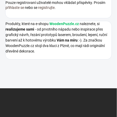
Pouze registrovaní uživatelé mohou vkládat příspěvky. Prosím
přihlaste se
nebo se
registrujte
.
Produkty, které na e-shopu
WoodenPuzzle.cz
naleznete, si
realizujeme sami
- od prvotního nápadu nebo inspirace přes
grafický návrh, řezání prototypů laserem, broušení, lepení, ruční
barvení až k hotovému výrobku
Vám na míru
:-). Za značkou
WoodenPuzzle.cz stojí dva kluci z Plzně, co mají rádi originální
dřevěné dekorace.
Z
á
p
a
t