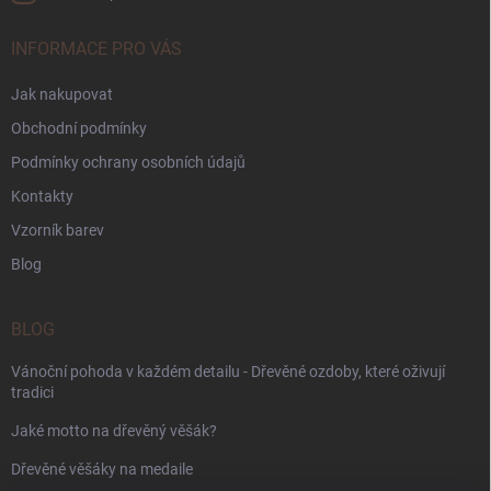
INFORMACE PRO VÁS
Jak nakupovat
Obchodní podmínky
Podmínky ochrany osobních údajů
Kontakty
Vzorník barev
Blog
BLOG
Vánoční pohoda v každém detailu - Dřevěné ozdoby, které oživují
tradici
Jaké motto na dřevěný věšák?
Dřevěné věšáky na medaile