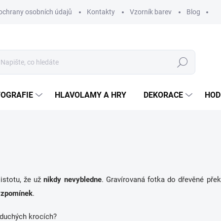
ochrany osobních údajů
Kontakty
Vzorník barev
Blog
Hledat
TOGRAFIE
HLAVOLAMY A HRY
DEKORACE
HOD
istotu, že už
nikdy nevybledne
. Gravírovaná fotka do dřevěné přek
vzpomínek
.
noduchých krocích?