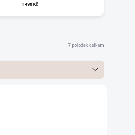
1 490 Kč
7
položek celkem