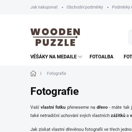
Přejít
Jak nakupovat
Obchodní podmínky
Podmínky 
na
obsah
VĚŠÁKY NA MEDAILE
FOTOALBA
FO
Domů
Fotografie
Fotografie
Vaší
vlastní fotku
přeneseme na
dřevo
- máte tak j
také netradiční uchování svých vlastních
zážitků
a
Jak získat vlastní dřevěnou fotografii ve třech jed