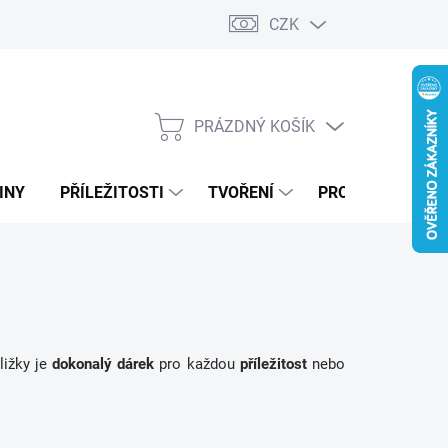
CZK
PRÁZDNÝ KOŠÍK
NÁKUPNÍ
KOŠÍK
INY
PŘÍLEŽITOSTI
TVOŘENÍ
PRO FIRMY
ližky je
dokonalý dárek
pro každou
příležitost
nebo