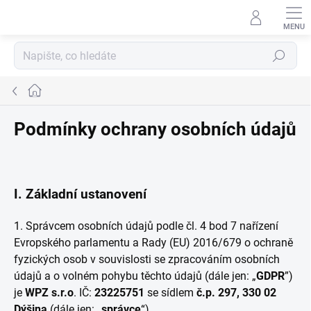
Přejít
na
obsah
Hledat
Domů
Podmínky ochrany osobních údajů
I.
Základní ustanovení
1. Správcem osobních údajů podle čl. 4 bod 7 nařízení
Evropského parlamentu a Rady (EU) 2016/679 o ochraně
fyzických osob v souvislosti se zpracováním osobních
údajů a o volném pohybu těchto údajů (dále jen: „
GDPR
”)
je
WPZ s.r.o
. IČ:
232
25
751
se sídlem
č.p. 297, 330 02
Dýšina
(dále jen: „
správce
“).