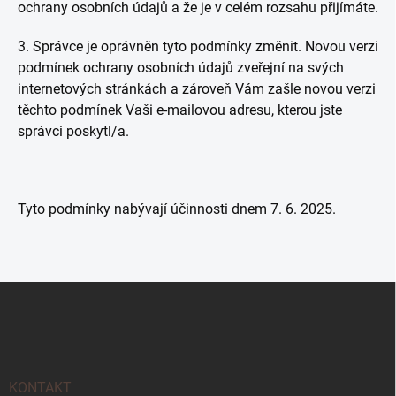
ochrany osobních údajů a že je v celém rozsahu přijímáte.
3. Správce je oprávněn tyto podmínky změnit. Novou verzi
podmínek ochrany osobních údajů zveřejní na svých
internetových stránkách a zároveň Vám zašle novou verzi
těchto podmínek Vaši e-mailovou adresu, kterou jste
správci poskytl/a.
Tyto podmínky nabývají účinnosti dnem 7. 6. 2025.
Z
á
p
a
t
í
KONTAKT