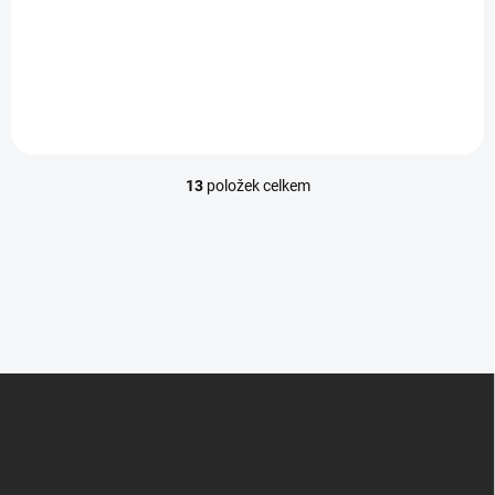
179 Kč
Detail
13
položek celkem
O
v
l
á
d
a
c
í
p
Z
r
v
á
k
p
y
a
v
t
ý