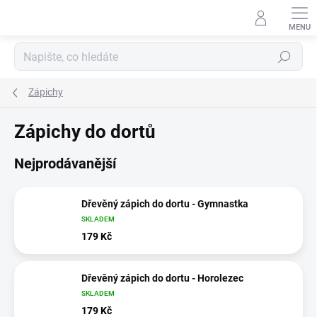
Přejít
na
obsah
Hledat
Zápichy
Zápichy do dortů
Nejprodávanější
Dřevěný zápich do dortu - Gymnastka
SKLADEM
179 Kč
Dřevěný zápich do dortu - Horolezec
SKLADEM
179 Kč