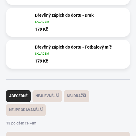
Dřevěný zápich do dortu - Drak
SKLADEM
179 Kč
Dřevěný zápich do dortu - Fotbalový míč
SKLADEM
179 Kč
Ř
a
ABECEDNĚ
NEJLEVNĚJŠÍ
NEJDRAŽŠÍ
z
e
NEJPRODÁVANĚJŠÍ
n
í
13
položek celkem
p
r