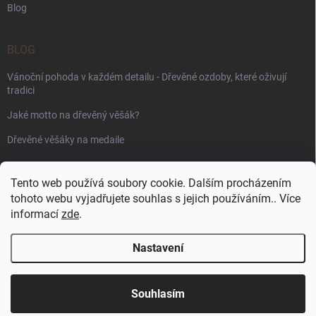
Blog
BLOG
Vánoční pohoda v každém detailu - Dřevěné ozdoby, které oživují
tradici
Jaké motto na dřevěný věšák?
Dřevěné věšáky na medaile
PŘIJÍMÁME ONLINE PLATBY
Tento web používá soubory cookie. Dalším procházením
tohoto webu vyjadřujete souhlas s jejich používáním.. Více
informací
zde
.
Nastavení
Copyright 2026
WoodenPuzzle.cz
. Všechna práva vyhrazena.
Souhlasím
Vytvořil Shoptet