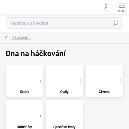
Přejít
na
obsah
Hledat
Háčkování
Dna na háčkování
Kruhy
Ovály
Čtverce
Obdélníky
Speciální tvary