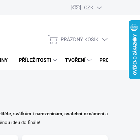
CZK
PRÁZDNÝ KOŠÍK
NÁKUPNÍ
KOŠÍK
INY
PŘÍLEŽITOSTI
TVOŘENÍ
PRO FIRMY
dítěte
,
svátkům
i
narozeninám
,
svatební oznámení
a
nou ideu do finále!