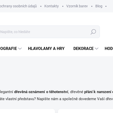
ochrany osobních údajů
Kontakty
Vzorník barev
Blog
Hledat
TOGRAFIE
HLAVOLAMY A HRY
DEKORACE
HOD
legantní
dřevěná oznámení o těhotenství
, dřevěné
přání k narození 
áte vlastní představu? Napište nám a společně dovedeme Vaší dřevě