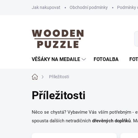
Přejít
Jak nakupovat
Obchodní podmínky
Podmínky 
na
obsah
VĚŠÁKY NA MEDAILE
FOTOALBA
FO
Domů
Příležitosti
Příležitosti
Něco se chystá? Vybavíme Vás vším potřebným - e
spousta dalších netradičních
dřevěných doplňků
. M