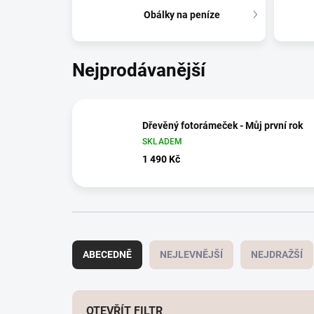
Obálky na peníze
Nejprodávanější
Dřevěný fotorámeček - Můj první rok
SKLADEM
1 490 Kč
Ř
a
ABECEDNĚ
NEJLEVNĚJŠÍ
NEJDRAŽŠÍ
z
e
n
í
OTEVŘÍT FILTR