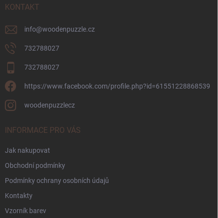
í
KONTAKT
info
@
woodenpuzzle.cz
732788027
732788027
https://www.facebook.com/profile.php?id=61551228868539
woodenpuzzlecz
INFORMACE PRO VÁS
Jak nakupovat
Obchodní podmínky
Podmínky ochrany osobních údajů
Kontakty
Vzorník barev