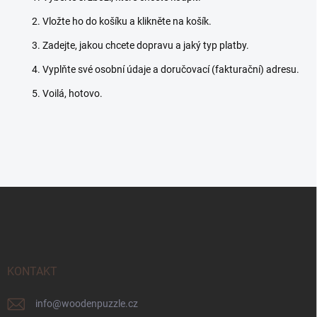
Vložte ho do košíku a klikněte na košík.
Zadejte, jakou chcete dopravu a jaký typ platby.
Vyplňte své osobní údaje a doručovací (fakturační) adresu.
Voilá, hotovo.
Z
á
p
a
t
í
KONTAKT
info
@
woodenpuzzle.cz