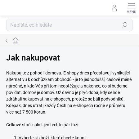
Přejít
na
obsah
Hledat
Domů
Jak nakupovat
Nakupujte z pohodlí domova. E-shopy dnes představují vynikající
alternativu k obchůzkám obchodů - je to jednodušší, časově méně
náročné, nikdo Vás při tom neobtěžuje a nakonec, co si budeme
povídat, domov je domov. Už dávno je pryč doba, kdy se lidé
zdráhali nakupovat na e-shopech, protože se báli podvodníků.
Kdepak, dnes utratí každý Čech na e-shopech ročně v průměru
více než 7 500 korun.
Celkově stačí splnit jen těchto pár fází:
Vyberte si zboží, které chcete koupit.