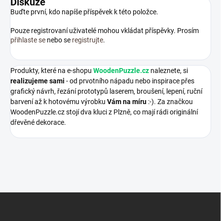
Diskuze
Buďte první, kdo napíše příspěvek k této položce.
Pouze registrovaní uživatelé mohou vkládat příspěvky. Prosím
přihlaste se
nebo se
registrujte
.
Produkty, které na e-shopu
WoodenPuzzle.cz
naleznete, si
realizujeme sami
- od prvotního nápadu nebo inspirace přes
grafický návrh, řezání prototypů laserem, broušení, lepení, ruční
barvení až k hotovému výrobku
Vám na míru
:-). Za značkou
WoodenPuzzle.cz stojí dva kluci z Plzně, co mají rádi originální
dřevěné dekorace.
Z
á
p