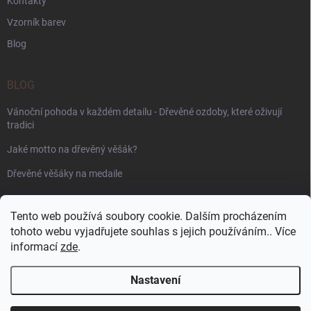
Kontakty
Vzorník barev
Blog
BLOG
Vánoční pohoda v každém detailu - Dřevěné ozdoby, které oživují
tradici
Jaké motto na dřevěný věšák?
Dřevěné věšáky na medaile
PŘIJÍMÁME ONLINE PLATBY
Tento web používá soubory cookie. Dalším procházením
tohoto webu vyjadřujete souhlas s jejich používáním.. Více
informací
zde
.
Nastavení