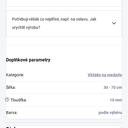
Potřebuji věšák co nejdříve, např. na oslavu. Jak
urychlit výrobu?
Doplňkové parametry
Kategorie
:
Věšáky na medaile
Šířka
:
30 - 70 cm
?
Tloušťka
:
10 mm
Barva
:
podle výběru