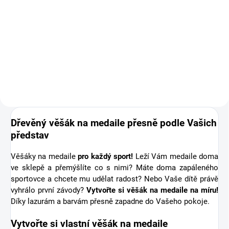
Doplňte objednávku věšáku na
medaile o osobní dřevěnou
medaili se jménem. Pro někoho
první medaile, pro jiného krásná
připomínka sportovní podpory od
těch nejbližších. Stuha s...
Dřevěný věšák na medaile přesně podle Vašich
představ
Věšáky na medaile
pro každý sport!
Leží Vám medaile doma
ve sklepě a přemýšlíte co s nimi? Máte doma zapáleného
sportovce a chcete mu udělat radost? Nebo Vaše dítě právě
vyhrálo první závody?
Vytvořte si věšák na medaile na míru!
Díky lazurám a barvám přesně zapadne do Vašeho pokoje.
Vytvořte si vlastní věšák na medaile