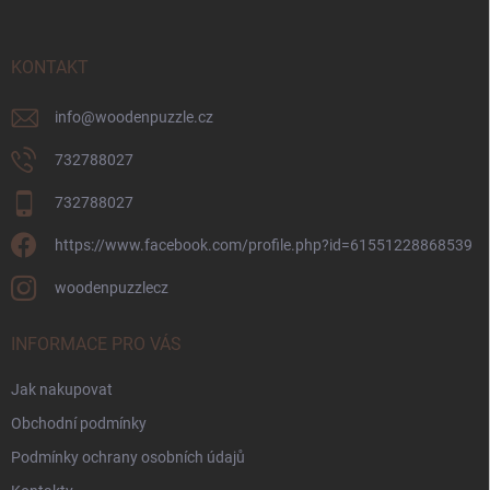
a
t
í
KONTAKT
info
@
woodenpuzzle.cz
732788027
732788027
https://www.facebook.com/profile.php?id=61551228868539
woodenpuzzlecz
INFORMACE PRO VÁS
Jak nakupovat
Obchodní podmínky
Podmínky ochrany osobních údajů