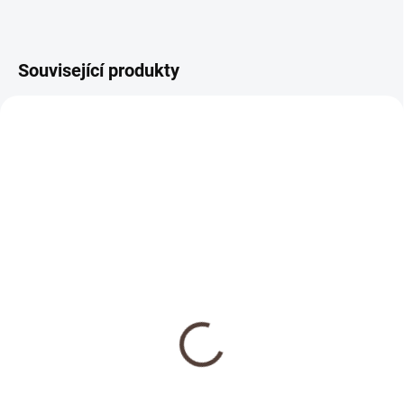
Související produkty
NOVINKA
SKLADEM
Dřevěná medaile se
jménem
69 Kč
Detail