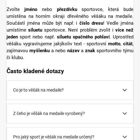
Zvolte
jméno
nebo
přezdívku
sportovce, která bude
umístěna na horním okraji dřevěného věšáku na medaile.
Součástí jména může být např. i
číslo dresu
! Vedle jména
umístíme
siluetu
sportovce. Není problém zvolit i
více než
jeden
sport nebo např.
siluetu opačného pohlaví
. Uprostřed
věšáku vygravírujeme jakýkoliv text - sportovní
motto
,
citát
,
zajímavou
myšlenku
a nebo
název
a
znak
sportovního týmu
či klubu.
Často kladené dotazy
Co je to věšák na medaile?
Z čeho je věšák na medaile vyrobený?
Pro jaký sport je věšák na medaile určený?