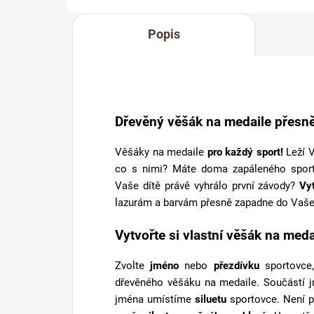
Popis
Dřevěný věšák na medaile přesně
Věšáky na medaile
pro každý sport!
Leží V
co s nimi? Máte doma zapáleného spor
Vaše dítě právě vyhrálo první závody?
Vy
lazurám a barvám přesně zapadne do Vaše
Vytvořte si vlastní věšák na meda
Zvolte
jméno
nebo
přezdívku
sportovce,
dřevěného věšáku na medaile. Součástí 
jména umístíme
siluetu
sportovce. Není p