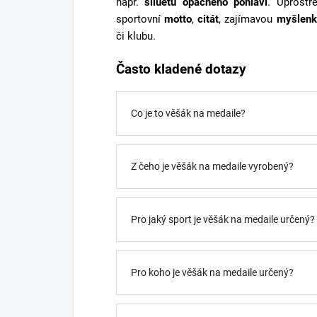
např.
siluetu opačného pohlaví
. Uprostř
sportovní
motto
,
citát
, zajímavou
myšlenk
či klubu.
Často kladené dotazy
Co je to věšák na medaile?
Z čeho je věšák na medaile vyrobený?
Pro jaký sport je věšák na medaile určený?
Pro koho je věšák na medaile určený?