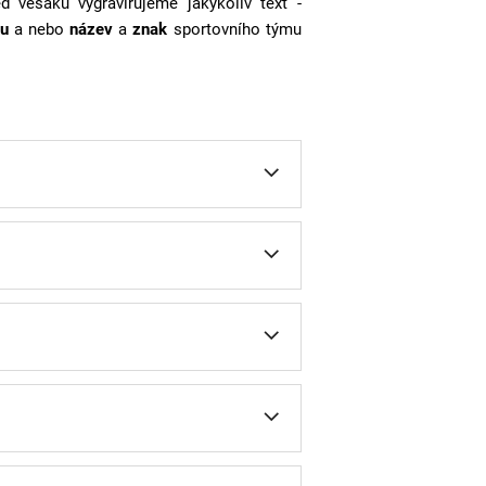
ed věšáku vygravírujeme jakýkoliv text -
u
a nebo
název
a
znak
sportovního týmu