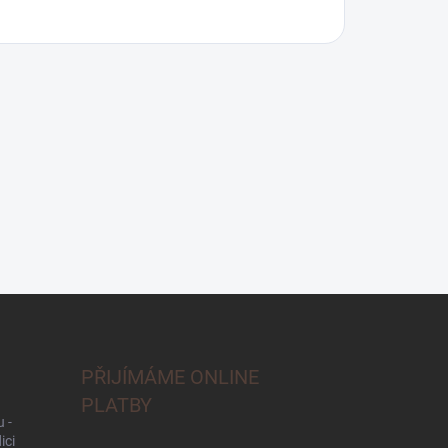
PŘIJÍMÁME ONLINE
PLATBY
 -
ici