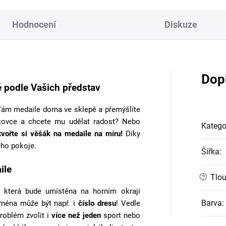
Hodnocení
Diskuze
Dop
 podle Vašich představ
ám medaile doma ve sklepě a přemýšlíte
tovce a chcete mu udělat radost? Nebo
Katego
tvořte si věšák na medaile na míru!
Díky
ho pokoje.
Šířka
:
ile
?
Tlou
 která bude umístěna na horním okraji
Barva
:
jména může být např. i
číslo dresu
! Vedle
roblém zvolit i
více než jeden
sport nebo