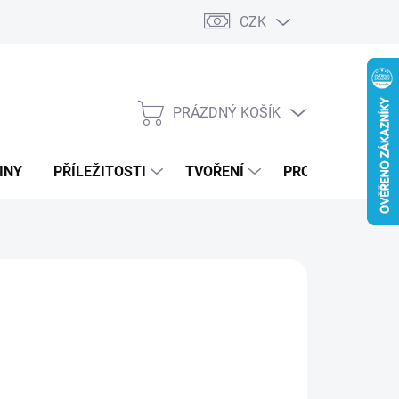
CZK
PRÁZDNÝ KOŠÍK
NÁKUPNÍ
KOŠÍK
INY
PŘÍLEŽITOSTI
TVOŘENÍ
PRO FIRMY
99 Kč