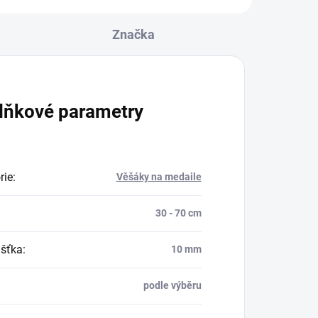
Značka
lňkové parametry
rie
:
Věšáky na medaile
30 - 70 cm
šťka
:
10 mm
podle výběru