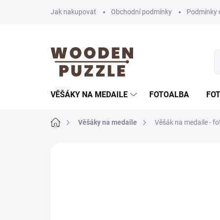
Přejít
Jak nakupovat
Obchodní podmínky
Podmínky 
na
obsah
VĚŠÁKY NA MEDAILE
FOTOALBA
FO
Domů
Věšáky na medaile
Věšák na medaile - fo
Neohodnoceno
Podrobnosti hodnoce
AKČNÍ CENA