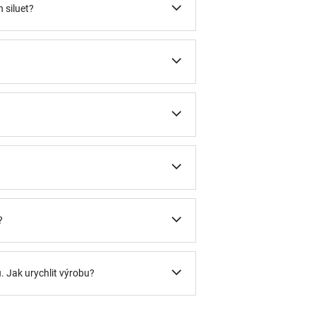
 siluet?
?
?
u. Jak urychlit výrobu?