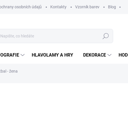
ochrany osobních údajů
Kontakty
Vzorník barev
Blog
Hledat
TOGRAFIE
HLAVOLAMY A HRY
DEKORACE
HOD
tbal - žena
ní
ZNAČKA:
WOODENPUZZLE.CZ
od 590 Kč
od
2
od
247,11 Kč
bez DPH
Měrná