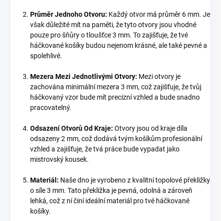
Průměr Jednoho Otvoru:
Každý otvor má průměr 6 mm. Je
však důležité mít na paměti, že tyto otvory jsou vhodné
pouze pro šňůry o tloušťce 3 mm. To zajišťuje, že tvé
háčkované košíky budou nejenom krásné, ale také pevné a
spolehlivé.
Mezera Mezi Jednotlivými Otvory:
Mezi otvory je
zachována minimální mezera 3 mm, což zajišťuje, že tvůj
háčkovaný vzor bude mít precizní vzhled a bude snadno
pracovatelný.
Odsazení Otvorů Od Kraje:
Otvory jsou od kraje díla
odsazeny 2 mm, což dodává tvým košíkům profesionální
vzhled a zajišťuje, že tvá práce bude vypadat jako
mistrovský kousek.
Materiál:
Naše dno je vyrobeno z kvalitní topolové překližky
o síle 3 mm. Tato překližka je pevná, odolná a zároveň
lehká, což z ní činí ideální materiál pro tvé háčkované
košíky.