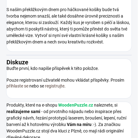
S naším překližkovým dnem pro háčkované košíky bude tvá
tvorba nejenom snazší, ale také dosáhne úrovně preciznosti a
elegance, kterou si zaslouží. Každý kus je vyroben s péčí a láskou,
abychom ti poskytli nástroj, který ti pomůže přinést do světa tvé
umělecké vize. Vytvoř si nyní své vlastní krásné košíky s naším
překližkovým dnem a nech svou kreativitu rozkvést.
Diskuze
Buďte první, kdo napíše příspěvek k této položce.
Pouze registrovaní uživatelé mohou vkládat příspěvky. Prosím
přihlaste se
nebo se
registrujte
.
Produkty, které na e-shopu
WoodenPuzzle.cz
naleznete, si
realizujeme sami
- od prvotního nápadu nebo inspirace přes
grafický návrh, řezání prototypů laserem, broušení, lepení, ruční
barvení až k hotovému výrobku
Vám na míru
:-). Za značkou
WoodenPuzzle.cz stojí dva kluci z Plzně, co mají rádi originální
dřevěné dekorace.