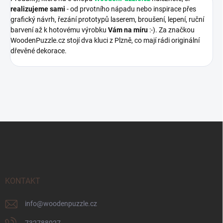
realizujeme sami
- od prvotního nápadu nebo inspirace přes
grafický návrh, řezání prototypů laserem, broušení, lepení, ruční
barvení až k hotovému výrobku
Vám na míru
:-). Za značkou
WoodenPuzzle.cz stojí dva kluci z Plzně, co mají rádi originální
dřevěné dekorace.
Z
á
p
a
t
í
KONTAKT
info
@
woodenpuzzle.cz