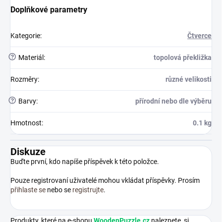
Doplňkové parametry
Kategorie
:
Čtverce
?
Materiál
:
topolová překližka
Rozměry
:
různé velikosti
?
Barvy
:
přírodní nebo dle výběru
Hmotnost
:
0.1 kg
Diskuze
Buďte první, kdo napíše příspěvek k této položce.
Pouze registrovaní uživatelé mohou vkládat příspěvky. Prosím
přihlaste se
nebo se
registrujte
.
Produkty, které na e-shopu
WoodenPuzzle.cz
naleznete, si