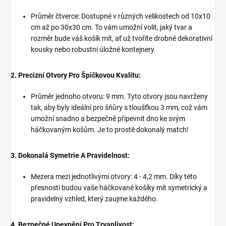
Průměr čtverce: Dostupné v různých velikostech od 10x10
cm až po 30x30 cm. To vám umožní volit, jaký tvar a
rozměr bude váš košík mít, ať už tvoříte drobné dekorativní
kousky nebo robustní úložné kontejnery.
2. Precizní Otvory Pro Špičkovou Kvalitu:
Průměr jednoho otvoru: 9 mm. Tyto otvory jsou navrženy
tak, aby byly ideální pro šňůry s tloušťkou 3 mm, což vám
umožní snadno a bezpečně připevnit dno ke svým
háčkovaným košům. Je to prostě dokonalý match!
3. Dokonalá Symetrie A Pravidelnost:
Mezera mezi jednotlivými otvory: 4 - 4,2 mm. Díky této
přesnosti budou vaše háčkované košíky mít symetrický a
pravidelný vzhled, který zaujme každého.
4. Bezpečné Upevnění Pro Trvanlivost: