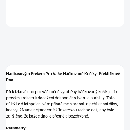
DETAILNÍ INFORMACE
ZEPTAT SE
Nadčasovým Prvkem Pro Vaše Háčkované Košíky: Překližkové
Dno
Překližkové dno pro váš ručně vyráběný háčkovaný košík je tím
pravým krokem k dosažení dokonalého tvaru a stability. Toto
důležité dílčí spojení vám přinášíme s hrdostí a péčí z naší dílny,
kde využíváme nejmodernější laserovou technologii, aby bylo
zajištěno, že každé dno je přesné a bezchybné.
Parametry: