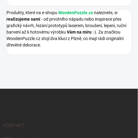
Produkty, které na e-shopu
WoodenPuzzle.cz
naleznete, si
realizujeme sami
- od prvotního nápadu nebo inspirace přes
grafický návrh, řezání prototypů laserem, broušení, lepení, ruční
barvení až k hotovému výrobku
Vám na míru
:-). Za značkou
WoodenPuzzle.cz stojí dva kluci z Plzně, co mají rádi originální
dřevěné dekorace.
Z
á
p
a
t
í
KONTAKT