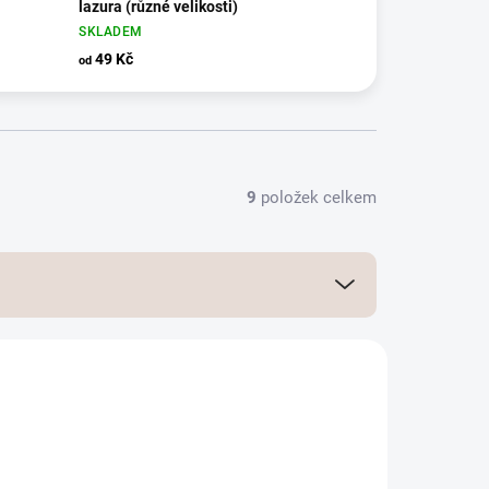
lazura (různé velikosti)
SKLADEM
49 Kč
od
9
položek celkem