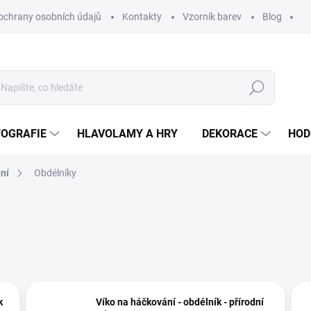
ochrany osobních údajů
Kontakty
Vzorník barev
Blog
Hledat
TOGRAFIE
HLAVOLAMY A HRY
DEKORACE
HOD
ní
Obdélníky
k
Víko na háčkování - obdélník - přírodní