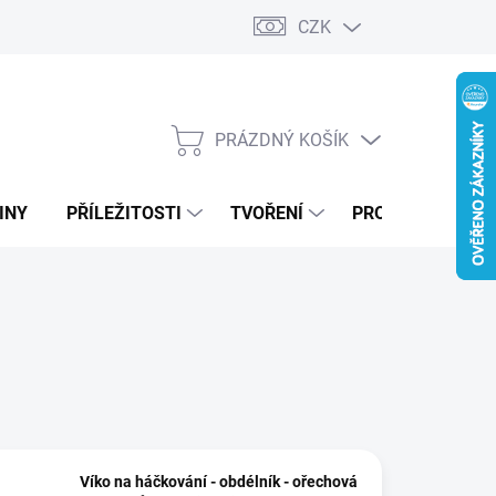
CZK
PRÁZDNÝ KOŠÍK
NÁKUPNÍ
KOŠÍK
INY
PŘÍLEŽITOSTI
TVOŘENÍ
PRO FIRMY
Víko na háčkování - obdélník - ořechová