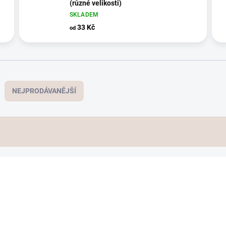
(různé velikosti)
SKLADEM
33 Kč
od
NEJPRODÁVANĚJŠÍ