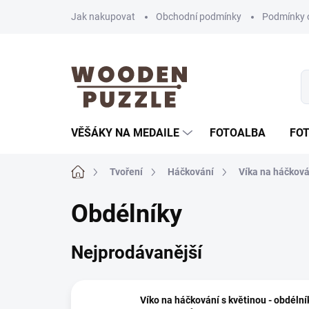
Přejít
Jak nakupovat
Obchodní podmínky
Podmínky 
na
obsah
VĚŠÁKY NA MEDAILE
FOTOALBA
FO
Domů
Tvoření
Háčkování
Víka na háčková
Obdélníky
Nejprodávanější
Víko na háčkování s květinou - obdélní