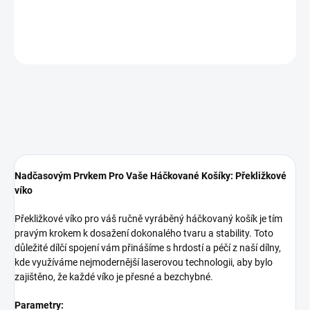
DETAILNÍ INFORMACE
ZEPTAT SE
Nadčasovým Prvkem Pro Vaše Háčkované Košíky: Překližkové
víko
Překližkové víko pro váš ručně vyráběný háčkovaný košík je tím
pravým krokem k dosažení dokonalého tvaru a stability. Toto
důležité dílčí spojení vám přinášíme s hrdostí a péčí z naší dílny,
kde využíváme nejmodernější laserovou technologii, aby bylo
zajištěno, že každé víko je přesné a bezchybné.
Parametry: