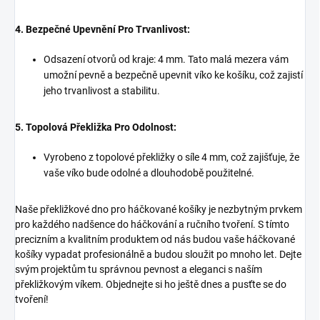
4. Bezpečné Upevnění Pro Trvanlivost:
Odsazení otvorů od kraje: 4 mm. Tato malá mezera vám
umožní pevně a bezpečně upevnit víko ke košíku, což zajistí
jeho trvanlivost a stabilitu.
5. Topolová Překližka Pro Odolnost:
Vyrobeno z topolové překližky o síle 4 mm, což zajišťuje, že
vaše víko bude odolné a dlouhodobě použitelné.
Naše překližkové dno pro háčkované košíky je nezbytným prvkem
pro každého nadšence do háčkování a ručního tvoření. S tímto
precizním a kvalitním produktem od nás budou vaše háčkované
košíky vypadat profesionálně a budou sloužit po mnoho let. Dejte
svým projektům tu správnou pevnost a eleganci s naším
překližkovým víkem. Objednejte si ho ještě dnes a pusťte se do
tvoření!