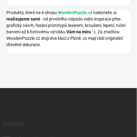
Produkty, které na e-shopu
WoodenPuzzle.cz
naleznete, si
realizujeme sami
- od prvotního nápadu nebo inspirace přes
grafický návrh, řezání prototypů laserem, broušení, lepení, ruční
barvení až k hotovému výrobku
Vám na míru
:-). Za značkou
WoodenPuzzle.cz stojí dva kluci z Plzně, co mají rádi originální
dřevěné dekorace.
Z
á
p
a
t
í
KONTAKT