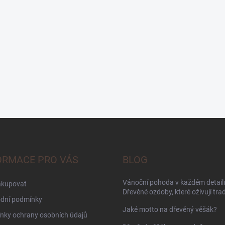
ORMACE PRO VÁS
BLOG
Vánoční pohoda v každém detailu
akupovat
Dřevěné ozdoby, které oživují trad
dní podmínky
Jaké motto na dřevěný věšák?
nky ochrany osobních údajů