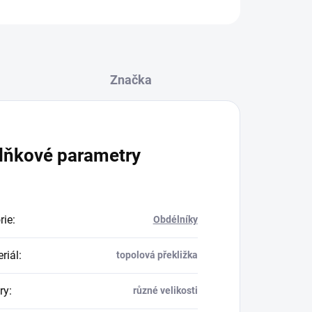
ZEPTAT SE
Značka
lňkové parametry
rie
:
Obdélníky
riál
:
topolová překližka
ry
:
různé velikosti