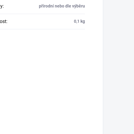
y
:
přírodní nebo dle výběru
ost
:
0,1 kg