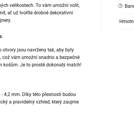
ých velikostech. To vám umožní volit,
?
Barv
ít, ať už tvoříte drobné dekorativní
jnery.
Hmotn
u:
 otvory jsou navrženy tak, aby byly
mm, což vám umožní snadno a bezpečně
m košům. Je to prostě dokonalý match!
 - 4,2 mm. Díky této přesnosti budou
cký a pravidelný vzhled, který zaujme