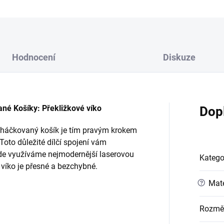
Hodnocení
Diskuze
é Košíky: Překližkové víko
Dop
ý háčkovaný košík je tím pravým krokem
Toto důležité dílčí spojení vám
 kde využíváme nejmodernější laserovou
Katego
é víko je přesné a bezchybné.
?
Mate
Rozmě