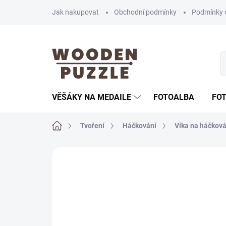
Přejít
Jak nakupovat
Obchodní podmínky
Podmínky 
na
obsah
VĚŠÁKY NA MEDAILE
FOTOALBA
FO
Domů
Tvoření
Háčkování
Víka na háčková
Neohodnoceno
Podrobnosti hodnoce