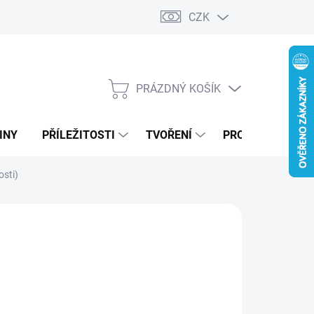
CZK
PRÁZDNÝ KOŠÍK
NÁKUPNÍ
KOŠÍK
INY
PŘÍLEŽITOSTI
TVOŘENÍ
PRO FIRMY
osti)