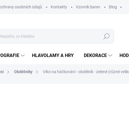
ochrany osobních údajů
Kontakty
Vzorník barev
Blog
Hledat
TOGRAFIE
HLAVOLAMY A HRY
DEKORACE
HOD
ní
Obdélníky
Víko na háčkování - obdélník - zelené (různé velik
ní
ZNAČKA:
WOODENPUZZLE.CZ
od
49 Kč
od
40,50 Kč
bez DPH
Měrná
VELIKOST
cena: