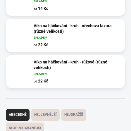
SKLADEM
14 Kč
od
Víko na háčkování - kruh - ořechová lazura
(různé velikosti)
SKLADEM
22 Kč
od
Víko na háčkování - kruh - růžové (různé
velikosti)
SKLADEM
22 Kč
od
Ř
a
ABECEDNĚ
NEJLEVNĚJŠÍ
NEJDRAŽŠÍ
z
e
NEJPRODÁVANĚJŠÍ