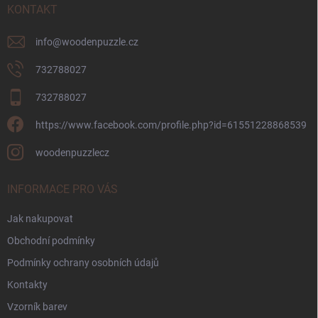
í
KONTAKT
p
i
s
info
@
woodenpuzzle.cz
u
732788027
732788027
https://www.facebook.com/profile.php?id=61551228868539
woodenpuzzlecz
INFORMACE PRO VÁS
Jak nakupovat
Obchodní podmínky
Podmínky ochrany osobních údajů
Kontakty
Vzorník barev