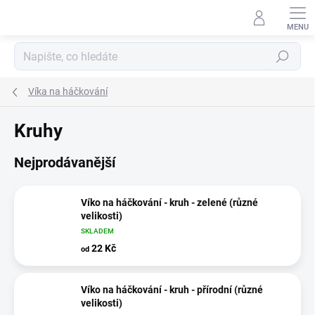
Přejít
na
obsah
Hledat
Víka na háčkování
Kruhy
Nejprodávanější
Víko na háčkování - kruh - zelené (různé
velikosti)
SKLADEM
22 Kč
od
Víko na háčkování - kruh - přírodní (různé
velikosti)