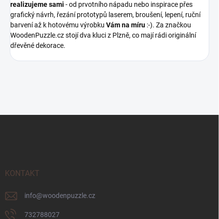
realizujeme sami
- od prvotního nápadu nebo inspirace přes
grafický návrh, řezání prototypů laserem, broušení, lepení, ruční
barvení až k hotovému výrobku
Vám na míru
:-). Za značkou
WoodenPuzzle.cz stojí dva kluci z Plzně, co mají rádi originální
dřevěné dekorace.
Z
á
p
a
t
í
KONTAKT
info
@
woodenpuzzle.cz
732788027