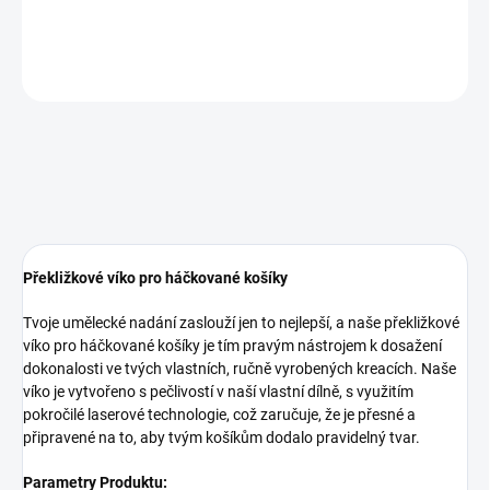
DETAILNÍ INFORMACE
ZEPTAT SE
Překližkové víko pro háčkované košíky
Tvoje umělecké nadání zaslouží jen to nejlepší, a naše překližkové
víko pro háčkované košíky je tím pravým nástrojem k dosažení
dokonalosti ve tvých vlastních, ručně vyrobených kreacích. Naše
víko je vytvořeno s pečlivostí v naší vlastní dílně, s využitím
pokročilé laserové technologie, což zaručuje, že je přesné a
připravené na to, aby tvým košíkům dodalo pravidelný tvar.
Parametry Produktu: