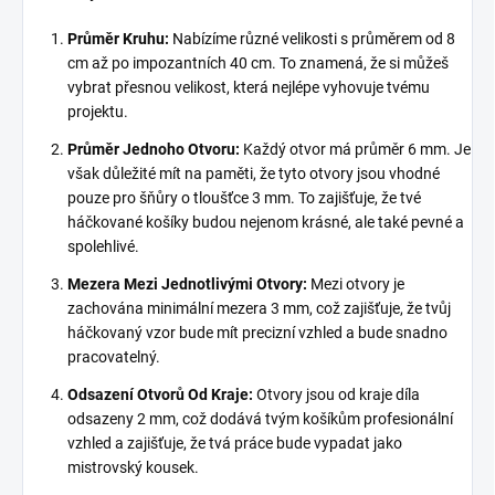
Průměr Kruhu:
Nabízíme různé velikosti s průměrem od 8
cm až po impozantních 40 cm. To znamená, že si můžeš
vybrat přesnou velikost, která nejlépe vyhovuje tvému
projektu.
Průměr Jednoho Otvoru:
Každý otvor má průměr 6 mm. Je
však důležité mít na paměti, že tyto otvory jsou vhodné
pouze pro šňůry o tloušťce 3 mm. To zajišťuje, že tvé
háčkované košíky budou nejenom krásné, ale také pevné a
spolehlivé.
Mezera Mezi Jednotlivými Otvory:
Mezi otvory je
zachována minimální mezera 3 mm, což zajišťuje, že tvůj
háčkovaný vzor bude mít precizní vzhled a bude snadno
pracovatelný.
Odsazení Otvorů Od Kraje:
Otvory jsou od kraje díla
odsazeny 2 mm, což dodává tvým košíkům profesionální
vzhled a zajišťuje, že tvá práce bude vypadat jako
mistrovský kousek.