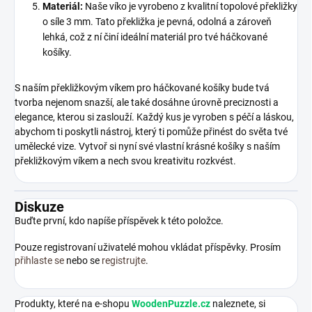
Materiál:
Naše víko je vyrobeno z kvalitní topolové překližky
o síle 3 mm. Tato překližka je pevná, odolná a zároveň
lehká, což z ní činí ideální materiál pro tvé háčkované
košíky.
S naším překližkovým víkem pro háčkované košíky bude tvá
tvorba nejenom snazší, ale také dosáhne úrovně preciznosti a
elegance, kterou si zaslouží. Každý kus je vyroben s péčí a láskou,
abychom ti poskytli nástroj, který ti pomůže přinést do světa tvé
umělecké vize. Vytvoř si nyní své vlastní krásné košíky s naším
překližkovým víkem a nech svou kreativitu rozkvést.
Diskuze
Buďte první, kdo napíše příspěvek k této položce.
Pouze registrovaní uživatelé mohou vkládat příspěvky. Prosím
přihlaste se
nebo se
registrujte
.
Produkty, které na e-shopu
WoodenPuzzle.cz
naleznete, si