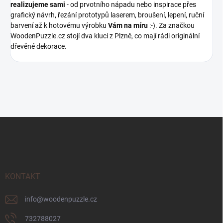
realizujeme sami
- od prvotního nápadu nebo inspirace přes
grafický návrh, řezání prototypů laserem, broušení, lepení, ruční
barvení až k hotovému výrobku
Vám na míru
:-). Za značkou
WoodenPuzzle.cz stojí dva kluci z Plzně, co mají rádi originální
dřevěné dekorace.
Z
á
p
a
t
í
KONTAKT
info
@
woodenpuzzle.cz
732788027