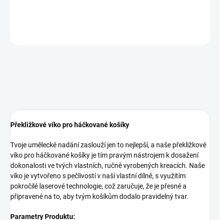
DETAILNÍ INFORMACE
ZEPTAT SE
Překližkové víko pro háčkované košíky
Tvoje umělecké nadání zaslouží jen to nejlepší, a naše překližkové
víko pro háčkované košíky je tím pravým nástrojem k dosažení
dokonalosti ve tvých vlastních, ručně vyrobených kreacích. Naše
víko je vytvořeno s pečlivostí v naší vlastní dílně, s využitím
pokročilé laserové technologie, což zaručuje, že je přesné a
připravené na to, aby tvým košíkům dodalo pravidelný tvar.
Parametry Produktu: