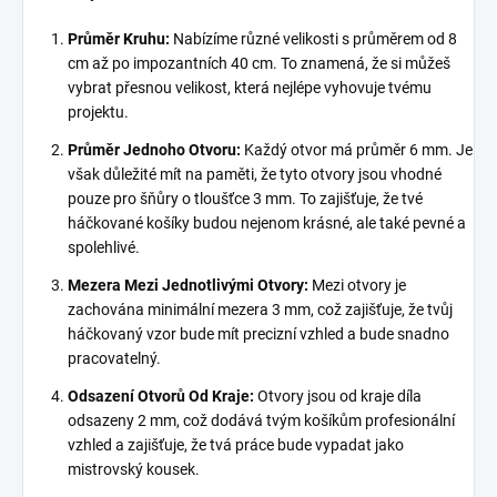
Průměr Kruhu:
Nabízíme různé velikosti s průměrem od 8
cm až po impozantních 40 cm. To znamená, že si můžeš
vybrat přesnou velikost, která nejlépe vyhovuje tvému
projektu.
Průměr Jednoho Otvoru:
Každý otvor má průměr 6 mm. Je
však důležité mít na paměti, že tyto otvory jsou vhodné
pouze pro šňůry o tloušťce 3 mm. To zajišťuje, že tvé
háčkované košíky budou nejenom krásné, ale také pevné a
spolehlivé.
Mezera Mezi Jednotlivými Otvory:
Mezi otvory je
zachována minimální mezera 3 mm, což zajišťuje, že tvůj
háčkovaný vzor bude mít precizní vzhled a bude snadno
pracovatelný.
Odsazení Otvorů Od Kraje:
Otvory jsou od kraje díla
odsazeny 2 mm, což dodává tvým košíkům profesionální
vzhled a zajišťuje, že tvá práce bude vypadat jako
mistrovský kousek.