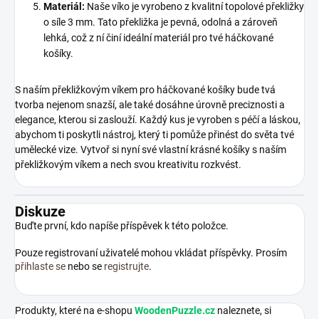
Materiál:
Naše víko je vyrobeno z kvalitní topolové překližky
o síle 3 mm. Tato překližka je pevná, odolná a zároveň
lehká, což z ní činí ideální materiál pro tvé háčkované
košíky.
S naším překližkovým víkem pro háčkované košíky bude tvá
tvorba nejenom snazší, ale také dosáhne úrovně preciznosti a
elegance, kterou si zaslouží. Každý kus je vyroben s péčí a láskou,
abychom ti poskytli nástroj, který ti pomůže přinést do světa tvé
umělecké vize. Vytvoř si nyní své vlastní krásné košíky s naším
překližkovým víkem a nech svou kreativitu rozkvést.
Diskuze
Buďte první, kdo napíše příspěvek k této položce.
Pouze registrovaní uživatelé mohou vkládat příspěvky. Prosím
přihlaste se
nebo se
registrujte
.
Produkty, které na e-shopu
WoodenPuzzle.cz
naleznete, si