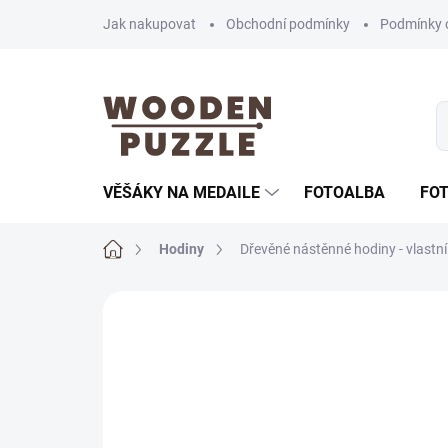
Přejít
Jak nakupovat
Obchodní podmínky
Podmínky 
na
obsah
VĚŠÁKY NA MEDAILE
FOTOALBA
FO
Domů
Hodiny
Dřevěné nástěnné hodiny - vlastní
1 hodnocení
Podrobnosti hodnocení
Z