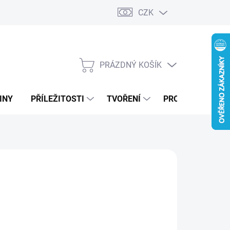
CZK
PRÁZDNÝ KOŠÍK
NÁKUPNÍ
KOŠÍK
INY
PŘÍLEŽITOSTI
TVOŘENÍ
PRO FIRMY