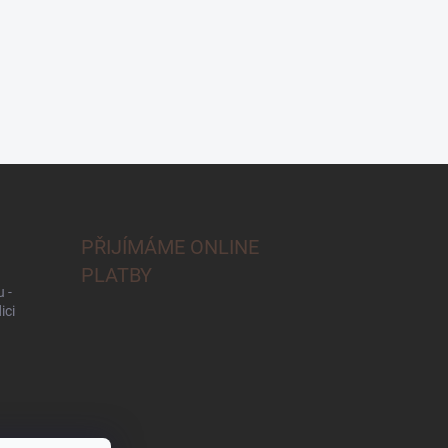
PŘIJÍMÁME ONLINE
PLATBY
 -
ici