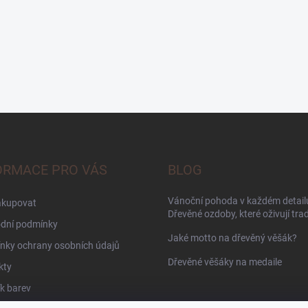
ORMACE PRO VÁS
BLOG
Vánoční pohoda v každém detailu
akupovat
Dřevěné ozdoby, které oživují trad
dní podmínky
Jaké motto na dřevěný věšák?
nky ochrany osobních údajů
Dřevěné věšáky na medaile
kty
k barev