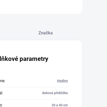
Značka
lňkové parametry
rie
:
Hodiny
ál
:
dubová překližka
t
:
30 a 40 cm