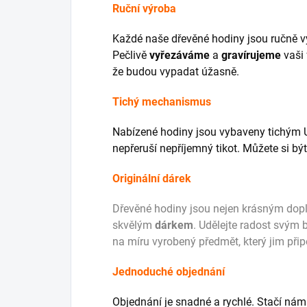
Ruční výroba
Každé naše dřevěné hodiny jsou ručně v
Pečlivě
vyřezáváme
a
gravírujeme
vaši 
že budou vypadat úžasně.
Tichý mechanismus
Nabízené hodiny jsou vybaveny tichým 
nepřeruší nepříjemný tikot. Můžete si být
Originální dárek
Dřevěné hodiny jsou nejen krásným dop
skvělým
dárkem
. Udělejte radost svým b
na míru vyrobený předmět, který jim při
Jednoduché objednání
Objednání je snadné a rychlé. Stačí nám p