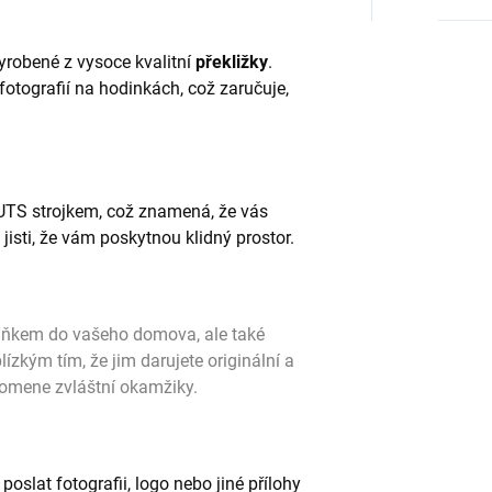
yrobené z vysoce kvalitní
překližky
.
fotografií na hodinkách, což zaručuje,
UTS strojkem, což znamená, že vás
 jisti, že vám poskytnou klidný prostor.
lňkem do vašeho domova, ale také
lízkým tím, že jim darujete originální a
pomene zvláštní okamžiky.
oslat fotografii, logo nebo jiné přílohy