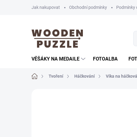
Přejít
Jak nakupovat
Obchodní podmínky
Podmínky 
na
obsah
VĚŠÁKY NA MEDAILE
FOTOALBA
FO
Domů
Tvoření
Háčkování
Víka na háčková
Neohodnoceno
Podrobnosti hodnoce