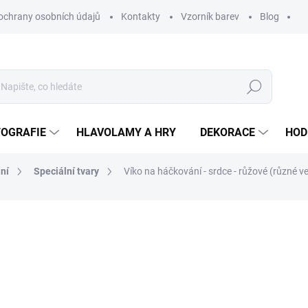
ochrany osobních údajů
Kontakty
Vzorník barev
Blog
Hledat
TOGRAFIE
HLAVOLAMY A HRY
DEKORACE
HOD
ní
Speciální tvary
Víko na háčkování - srdce - růžové (různé ve
ní
ZNAČKA:
WOODENPUZZLE.CZ
od
41 Kč
od
33,88 Kč
bez DPH
Měrná
VELIKOST
cena: