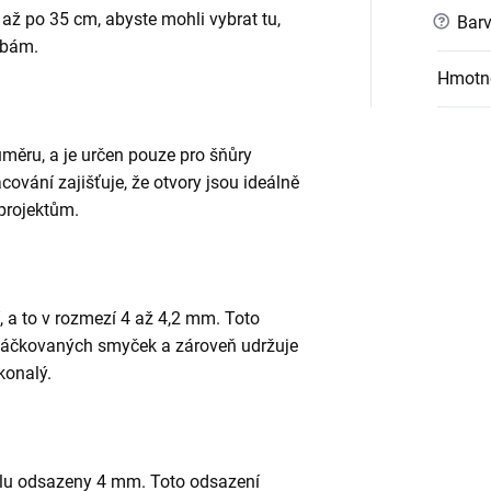
až po 35 cm, abyste mohli vybrat tu,
?
Barv
ebám.
Hmotn
měru, a je určen pouze pro šňůry
ování zajišťuje, že otvory jsou ideálně
projektům.
, a to v rozmezí 4 až 4,2 mm. Toto
háčkovaných smyček a zároveň udržuje
konalý.
dílu odsazeny 4 mm. Toto odsazení