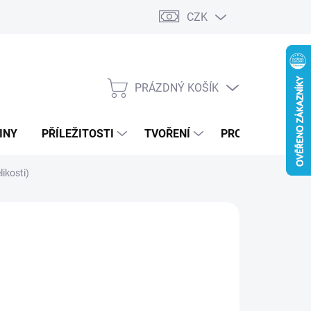
CZK
PRÁZDNÝ KOŠÍK
NÁKUPNÍ
KOŠÍK
INY
PŘÍLEŽITOSTI
TVOŘENÍ
PRO FIRMY
likosti)