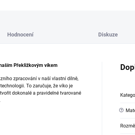
Hodnocení
Diskuze
 naším Překližkovým víkem
Dop
zního zpracování v naší vlastní dílně,
chnologii. To zaručuje, že víko je
vořit dokonalé a pravidelné tvarované
Katego
.
?
Mate
Rozmě