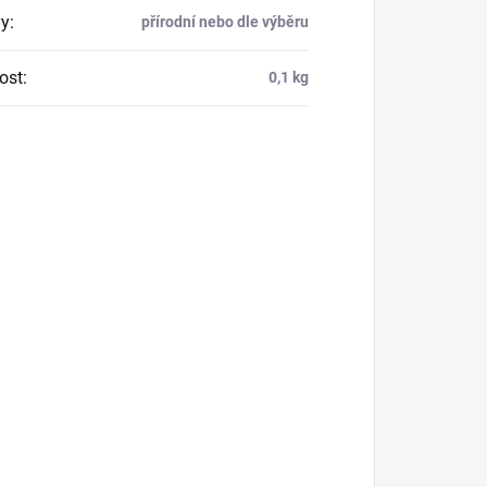
y
:
přírodní nebo dle výběru
ost
:
0,1 kg