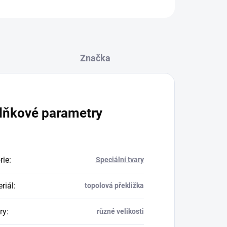
ZEPTAT SE
Značka
lňkové parametry
rie
:
Speciální tvary
riál
:
topolová překližka
ry
:
různé velikosti