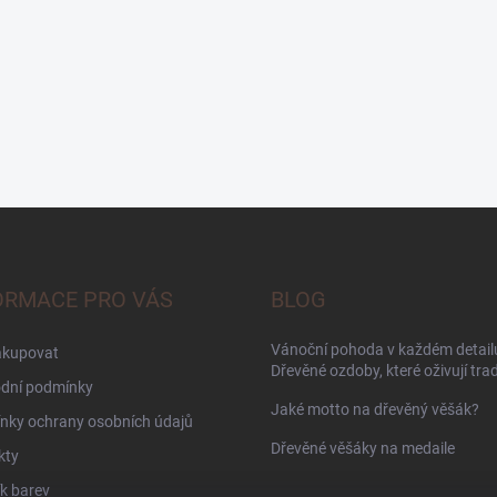
ORMACE PRO VÁS
BLOG
Vánoční pohoda v každém detailu
akupovat
Dřevěné ozdoby, které oživují trad
dní podmínky
Jaké motto na dřevěný věšák?
nky ochrany osobních údajů
Dřevěné věšáky na medaile
kty
k barev