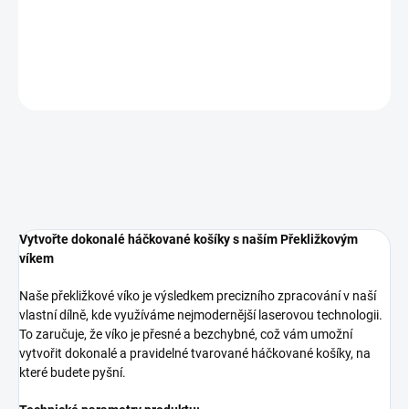
přesně velká
DETAILNÍ INFORMACE
ZEPTAT SE
Vytvořte dokonalé háčkované košíky s naším Překližkovým
víkem
Naše překližkové víko je výsledkem precizního zpracování v naší
vlastní dílně, kde využíváme nejmodernější laserovou technologii.
To zaručuje, že víko je přesné a bezchybné, což vám umožní
vytvořit dokonalé a pravidelné tvarované háčkované košíky, na
které budete pyšní.