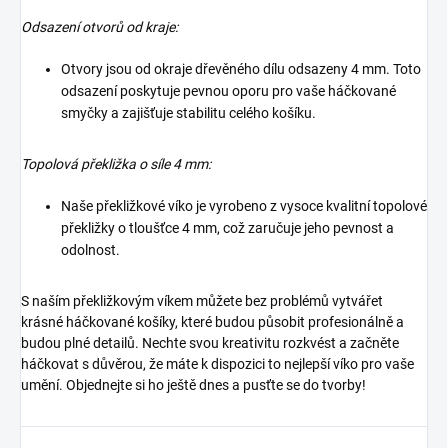
Odsazení otvorů od kraje:
Otvory jsou od okraje dřevěného dílu odsazeny 4 mm. Toto
odsazení poskytuje pevnou oporu pro vaše háčkované
smyčky a zajišťuje stabilitu celého košíku.
Topolová překližka o síle 4 mm:
Naše překližkové víko je vyrobeno z vysoce kvalitní topolové
překližky o tloušťce 4 mm, což zaručuje jeho pevnost a
odolnost.
S naším překližkovým víkem můžete bez problémů vytvářet
krásné háčkované košíky, které budou působit profesionálně a
budou plné detailů. Nechte svou kreativitu rozkvést a začněte
háčkovat s důvěrou, že máte k dispozici to nejlepší víko pro vaše
umění. Objednejte si ho ještě dnes a pusťte se do tvorby!