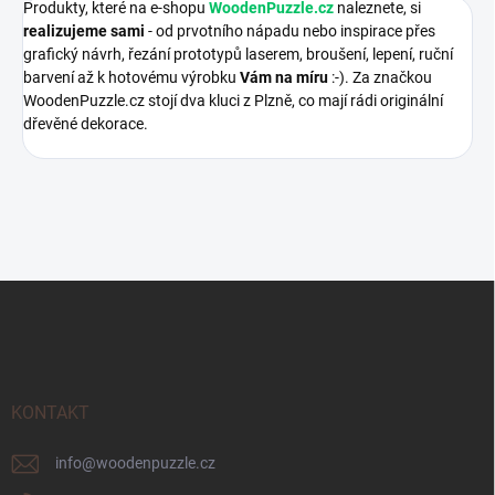
Produkty, které na e-shopu
WoodenPuzzle.cz
naleznete, si
realizujeme sami
- od prvotního nápadu nebo inspirace přes
grafický návrh, řezání prototypů laserem, broušení, lepení, ruční
barvení až k hotovému výrobku
Vám na míru
:-). Za značkou
WoodenPuzzle.cz stojí dva kluci z Plzně, co mají rádi originální
dřevěné dekorace.
Z
á
p
a
t
í
KONTAKT
info
@
woodenpuzzle.cz