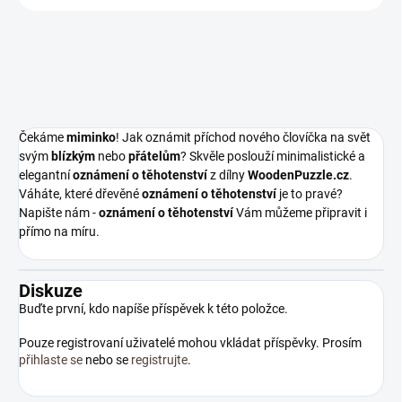
Čekáme
miminko
! Jak oznámit příchod nového človíčka na svět
svým
blízkým
nebo
přátelům
? Skvěle poslouží minimalistické a
elegantní
oznámení o těhotenství
z dílny
WoodenPuzzle.cz
.
Váháte, které dřevěné
oznámení o těhotenství
je to pravé?
Napište nám -
oznámení o těhotenství
Vám můžeme připravit i
přímo na míru.
Diskuze
Buďte první, kdo napíše příspěvek k této položce.
Pouze registrovaní uživatelé mohou vkládat příspěvky. Prosím
přihlaste se
nebo se
registrujte
.