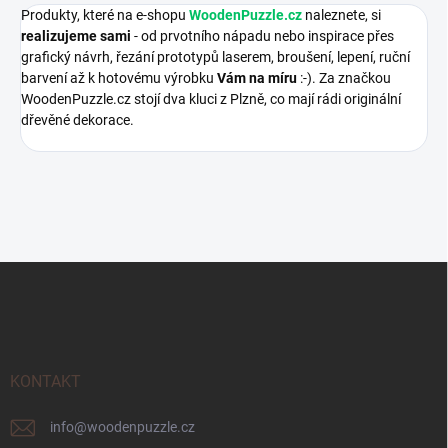
Produkty, které na e-shopu
WoodenPuzzle.cz
naleznete, si
realizujeme sami
- od prvotního nápadu nebo inspirace přes
grafický návrh, řezání prototypů laserem, broušení, lepení, ruční
barvení až k hotovému výrobku
Vám na míru
:-). Za značkou
WoodenPuzzle.cz stojí dva kluci z Plzně, co mají rádi originální
dřevěné dekorace.
Z
á
p
a
t
í
KONTAKT
info
@
woodenpuzzle.cz