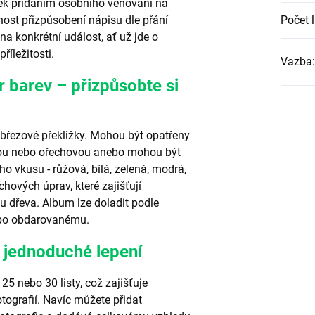
rek přidáním osobního věnování na
ost přizpůsobení nápisu dle přání
Počet l
 konkrétní událost, ať už jde o
říležitosti.
Vazba
:
r barev – přizpůsobte si
 březové překližky. Mohou být opatřeny
ovou nebo ořechovou anebo mohou být
o vkusu - růžová, bílá, zelená, modrá,
chových úprav, které zajišťují
bu dřeva. Album lze doladit podle
ebo obdarovanému.
a jednoduché lepení
25 nebo 30 listy, což zajišťuje
tografií. Navíc můžete přidat