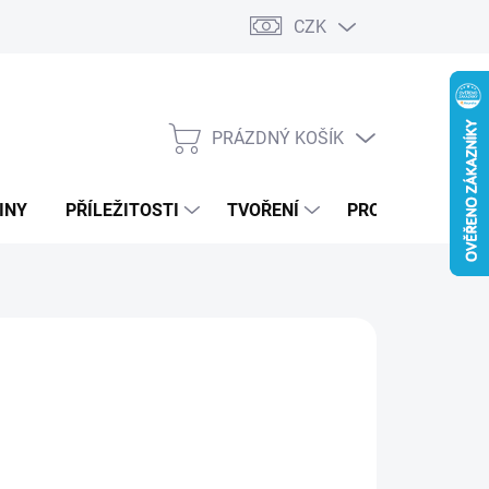
CZK
PRÁZDNÝ KOŠÍK
NÁKUPNÍ
KOŠÍK
INY
PŘÍLEŽITOSTI
TVOŘENÍ
PRO FIRMY
Kč