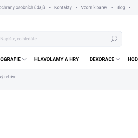
ochrany osobních údajů
Kontakty
Vzorník barev
Blog
Hledat
TOGRAFIE
HLAVOLAMY A HRY
DEKORACE
HOD
ý retrívr
ní
ZNAČKA:
WOODENPUZZLE.CZ
1 500 Kč
780 
644,63 Kč
bez DPH
Měrná
BARVA
cena: