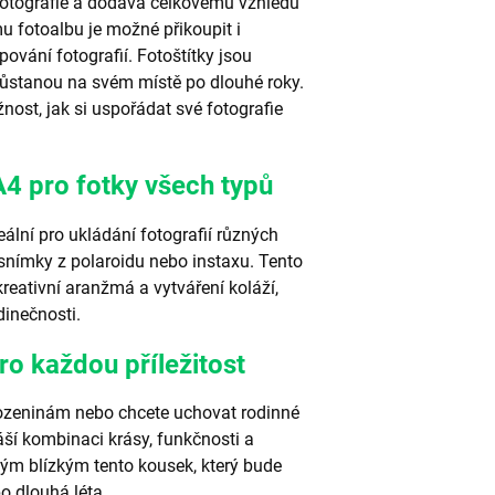
é fotografie a dodává celkovému vzhledu
 fotoalbu je možné přikoupit i
pování fotografií. Fotoštítky jsou
 zůstanou na svém místě po dlouhé roky.
nost, jak si uspořádat své fotografie
A4 pro fotky všech typů
ální pro ukládání fotografií různých
 snímky z polaroidu nebo instaxu. Tento
reativní aranžmá a vytváření koláží,
dinečnosti.
o každou příležitost
arozeninám nebo chcete uchovat rodinné
ší kombinaci krásy, funkčnosti a
vým blízkým tento kousek, který bude
 dlouhá léta.