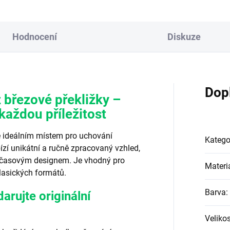
na...
Hodnocení
Diskuze
Dop
 březové překližky –
každou příležitost
je ideálním místem pro uchování
Katego
zí unikátní a ručně zpracovaný vzhled,
adčasovým designem. Je vhodný pro
Materi
 klasických formátů.
Barva
:
arujte originální
Velikos