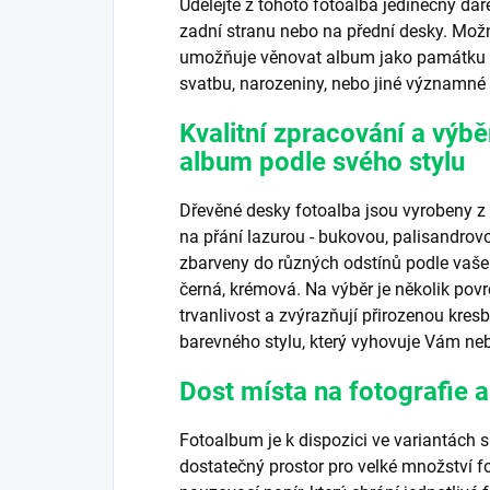
Udělejte z tohoto fotoalba jedinečný dá
zadní stranu nebo na přední desky. Možn
umožňuje věnovat album jako památku na
svatbu, narozeniny, nebo jiné významné p
Kvalitní zpracování a výbě
album podle svého stylu
Dřevěné desky fotoalba jsou vyrobeny z
na přání lazurou - bukovou, palisandr
zbarveny do různých odstínů podle vašeh
černá, krémová. Na výběr je několik povr
trvanlivost a zvýrazňují přirozenou kres
barevného stylu, který vyhovuje Vám n
Dost místa na fotografie 
Fotoalbum je k dispozici ve variantách s 
dostatečný prostor pro velké množství fo