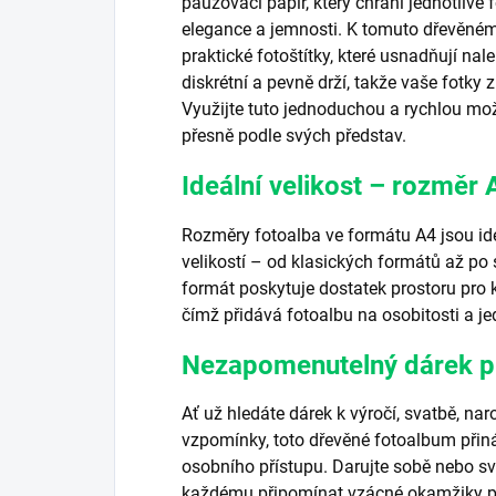
pauzovací papír, který chrání jednotliv
elegance a jemnosti. K tomuto dřevěnému
praktické fotoštítky, které usnadňují nale
diskrétní a pevně drží, takže vaše fotky
Využijte tuto jednoduchou a rychlou mož
přesně podle svých představ.
Ideální velikost – rozměr 
Rozměry fotoalba ve formátu A4 jsou ide
velikostí – od klasických formátů až po
formát poskytuje dostatek prostoru pro k
čímž přidává fotoalbu na osobitosti a je
Nezapomenutelný dárek pr
Ať už hledáte dárek k výročí, svatbě, n
vzpomínky, toto dřevěné fotoalbum přiná
osobního přístupu. Darujte sobě nebo s
každému připomínat vzácné okamžiky po