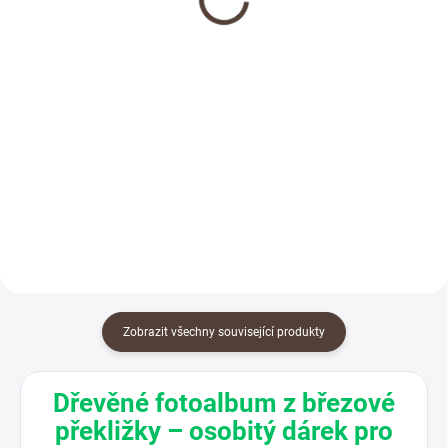
fotografie
299 Kč
od
790 Kč
od
Detail
Detail
Nenašli jste v nabídce věšáků se
sportovní siluetou konkrétní sport
Originální dárek k Vánocům,
nebo vám zkrátka silueta
narozeninám nebo jen tak pro
nevyhovuje? Objednejte si tento
radost - vyryjte Vaši vzpomínku
věšák a napište nám, jakou
do dřeva. Vyberte si barvu ručiček
sportovní siluetu vám...
- bílé x černé Nahrajte nám
fotografii a my se o...
Zobrazit všechny související produkty
Dřevěné fotoalbum z březové
překližky – osobitý dárek pro