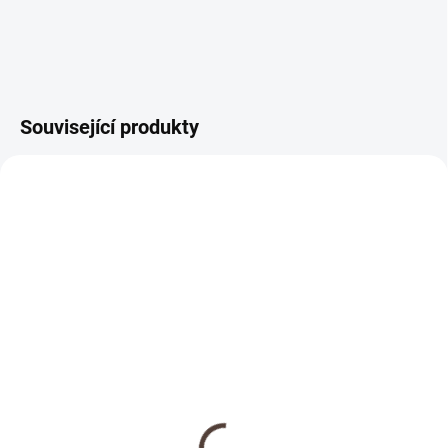
Související produkty
AKČNÍ CENA
SKLADEM
SKLADEM
Věšák na medaile -
Dřevěné nástěnné
vlastní sport
hodiny - vlastní