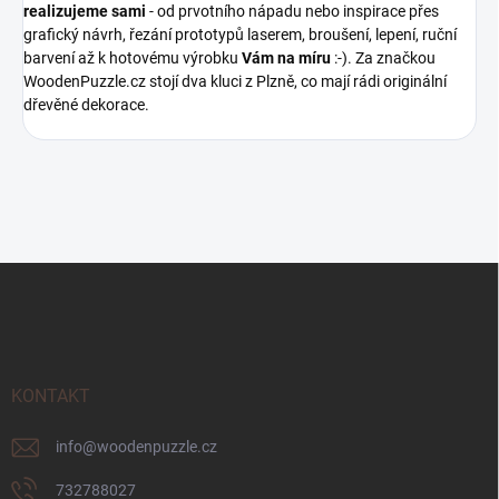
realizujeme sami
- od prvotního nápadu nebo inspirace přes
grafický návrh, řezání prototypů laserem, broušení, lepení, ruční
barvení až k hotovému výrobku
Vám na míru
:-). Za značkou
WoodenPuzzle.cz stojí dva kluci z Plzně, co mají rádi originální
dřevěné dekorace.
Z
á
p
a
t
í
KONTAKT
info
@
woodenpuzzle.cz
732788027