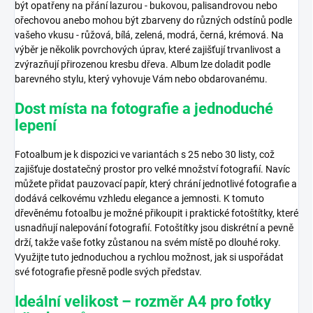
být opatřeny na přání lazurou - bukovou, palisandrovou nebo
ořechovou anebo mohou být zbarveny do různých odstínů podle
vašeho vkusu - růžová, bílá, zelená, modrá, černá, krémová. Na
výběr je několik povrchových úprav, které zajišťují trvanlivost a
zvýrazňují přirozenou kresbu dřeva. Album lze doladit podle
barevného stylu, který vyhovuje Vám nebo obdarovanému.
Dost místa na fotografie a jednoduché
lepení
Fotoalbum je k dispozici ve variantách s 25 nebo 30 listy, což
zajišťuje dostatečný prostor pro velké množství fotografií. Navíc
můžete přidat pauzovací papír, který chrání jednotlivé fotografie a
dodává celkovému vzhledu elegance a jemnosti. K tomuto
dřevěnému fotoalbu je možné přikoupit i praktické fotoštítky, které
usnadňují nalepování fotografií. Fotoštítky jsou diskrétní a pevně
drží, takže vaše fotky zůstanou na svém místě po dlouhé roky.
Využijte tuto jednoduchou a rychlou možnost, jak si uspořádat
své fotografie přesně podle svých představ.
Ideální velikost – rozměr A4 pro fotky