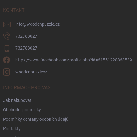
t
í
KONTAKT
info
@
woodenpuzzle.cz
732788027
732788027
https://www.facebook.com/profile.php?id=61551228868539
woodenpuzzlecz
INFORMACE PRO VÁS
Jak nakupovat
Obchodní podmínky
Podmínky ochrany osobních údajů
Kontakty