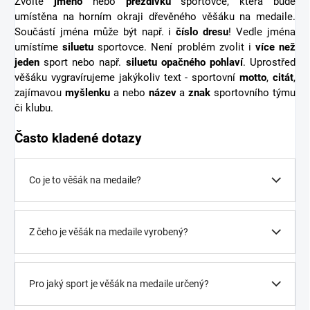
Zvolte
jméno
nebo
přezdívku
sportovce, která bude
umístěna na horním okraji dřevěného věšáku na medaile.
Součástí jména může být např. i
číslo dresu
! Vedle jména
umístíme
siluetu
sportovce. Není problém zvolit i
více než
jeden
sport nebo např.
siluetu opačného pohlaví
. Uprostřed
věšáku vygravírujeme jakýkoliv text - sportovní
motto
,
citát
,
zajímavou
myšlenku
a nebo
název
a
znak
sportovního týmu
či klubu.
Často kladené dotazy
Co je to věšák na medaile?
Z čeho je věšák na medaile vyrobený?
Pro jaký sport je věšák na medaile určený?