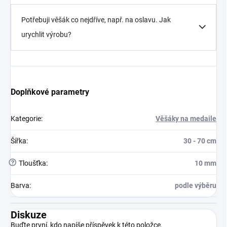
Potřebuji věšák co nejdříve, např. na oslavu. Jak
urychlit výrobu?
Doplňkové parametry
Kategorie
:
Věšáky na medaile
Šířka
:
30 - 70 cm
?
Tloušťka
:
10 mm
Barva
:
podle výběru
Diskuze
Buďte první, kdo napíše příspěvek k této položce.