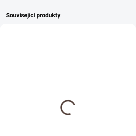
Související produkty
NOVINKA
SKLADEM
Dřevěná medaile se
jménem
69 Kč
Detail