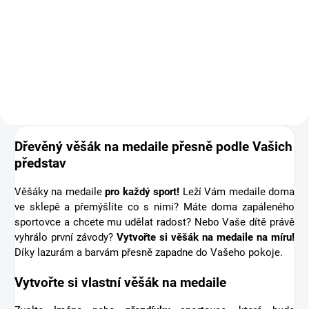
Doplňte objednávku věšáku na
medaile o osobní dřevěnou
medaili se jménem. Pro někoho
první medaile, pro jiného krásná
připomínka sportovní podpory od
těch nejbližších. Stuha s...
Dřevěný věšák na medaile přesně podle Vašich
představ
Věšáky na medaile
pro každý sport!
Leží Vám medaile doma
ve sklepě a přemýšlíte co s nimi? Máte doma zapáleného
sportovce a chcete mu udělat radost? Nebo Vaše dítě právě
vyhrálo první závody?
Vytvořte si věšák na medaile na míru!
Díky lazurám a barvám přesně zapadne do Vašeho pokoje.
Vytvořte si vlastní věšák na medaile