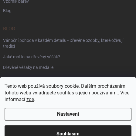
Vzorník barev
Blog
BLOG
Vánoční pohoda v každém detailu - Dřevěné ozdoby, které oživují
tradici
Jaké motto na dřevěný věšák?
Dřevěné věšáky na medaile
PŘIJÍMÁME ONLINE PLATBY
Tento web používá soubory cookie. Dalším procházením
tohoto webu vyjadřujete souhlas s jejich používáním.. Více
informací
zde
.
Nastavení
Copyright 2026
WoodenPuzzle.cz
. Všechna práva vyhrazena.
Souhlasím