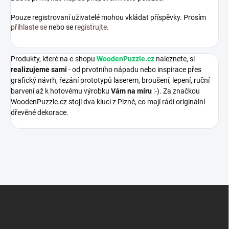
Pouze registrovaní uživatelé mohou vkládat příspěvky. Prosím
přihlaste se
nebo se
registrujte
.
Produkty, které na e-shopu
WoodenPuzzle.cz
naleznete, si
realizujeme sami
- od prvotního nápadu nebo inspirace přes
grafický návrh, řezání prototypů laserem, broušení, lepení, ruční
barvení až k hotovému výrobku
Vám na míru
:-). Za značkou
WoodenPuzzle.cz stojí dva kluci z Plzně, co mají rádi originální
dřevěné dekorace.
Z
á
p
a