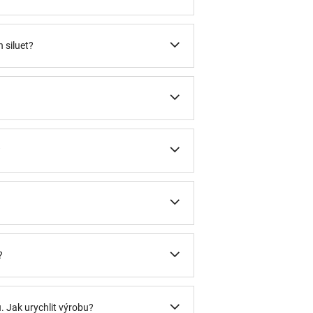
 siluet?
?
?
u. Jak urychlit výrobu?