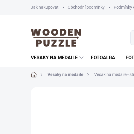
Přejít
Jak nakupovat
Obchodní podmínky
Podmínky 
na
obsah
VĚŠÁKY NA MEDAILE
FOTOALBA
FO
Domů
Věšáky na medaile
Věšák na medaile - st
Neohodnoceno
Podrobnosti hodnoce
AKČNÍ CENA