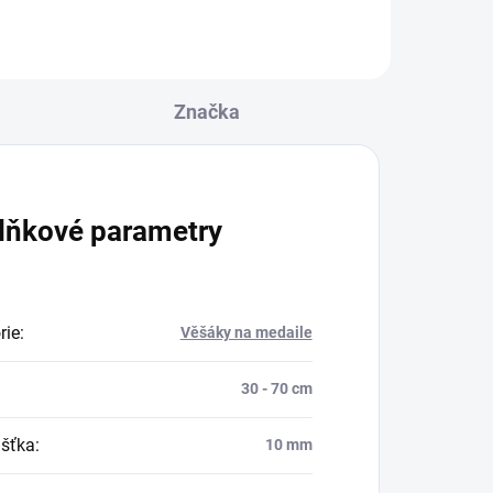
Značka
lňkové parametry
rie
:
Věšáky na medaile
30 - 70 cm
šťka
:
10 mm