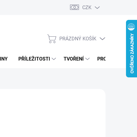
CZK
PRÁZDNÝ KOŠÍK
NÁKUPNÍ
KOŠÍK
INY
PŘÍLEŽITOSTI
TVOŘENÍ
PRO FIRMY
99 Kč