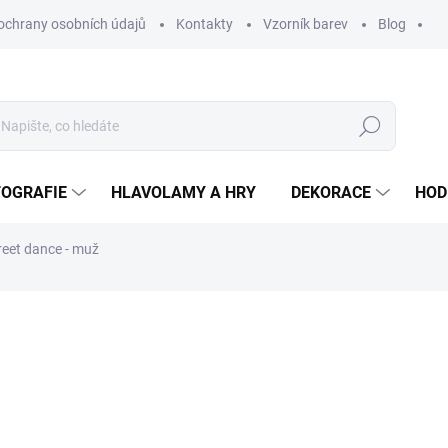
ochrany osobních údajů
Kontakty
Vzorník barev
Blog
Hledat
TOGRAFIE
HLAVOLAMY A HRY
DEKORACE
HOD
reet dance - muž
ní
ZNAČKA:
WOODENPUZZLE.CZ
od 590 Kč
od
2
od
247,11 Kč
bez DPH
Měrná