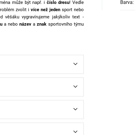
Barva
:
jména může být např. i
číslo dresu
! Vedle
roblém zvolit i
více než jeden
sport nebo
ed věšáku vygravírujeme jakýkoliv text -
u
a nebo
název
a
znak
sportovního týmu