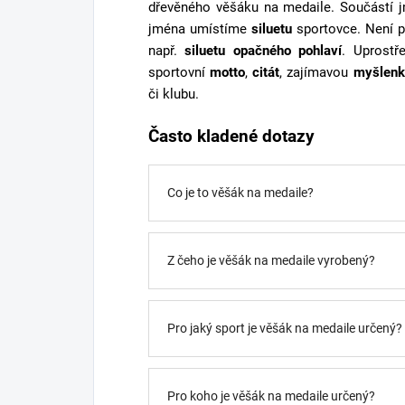
dřevěného věšáku na medaile. Součástí 
jména umístíme
siluetu
sportovce. Není p
např.
siluetu opačného pohlaví
. Uprostř
sportovní
motto
,
citát
, zajímavou
myšlenk
či klubu.
Často kladené dotazy
Co je to věšák na medaile?
Z čeho je věšák na medaile vyrobený?
Pro jaký sport je věšák na medaile určený?
Pro koho je věšák na medaile určený?