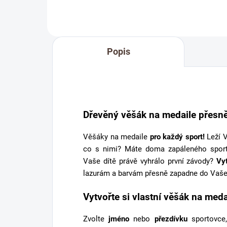
připomínka sportovní podpory od
těch nejbližších. Stuha s...
Popis
Dřevěný věšák na medaile přesně
Věšáky na medaile
pro každý sport!
Leží V
co s nimi? Máte doma zapáleného spor
Vaše dítě právě vyhrálo první závody?
Vy
lazurám a barvám přesně zapadne do Vaše
Vytvořte si vlastní věšák na meda
Zvolte
jméno
nebo
přezdívku
sportovce,