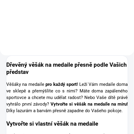
Doplňte objednávku věšáku na
medaile o osobní dřevěnou
medaili se jménem. Pro někoho
první medaile, pro jiného krásná
připomínka sportovní podpory od
těch nejbližších. Stuha s...
Dřevěný věšák na medaile přesně podle Vašich
představ
Věšáky na medaile
pro každý sport!
Leží Vám medaile doma
ve sklepě a přemýšlíte co s nimi? Máte doma zapáleného
sportovce a chcete mu udělat radost? Nebo Vaše dítě právě
vyhrálo první závody?
Vytvořte si věšák na medaile na míru!
Díky lazurám a barvám přesně zapadne do Vašeho pokoje.
Vytvořte si vlastní věšák na medaile