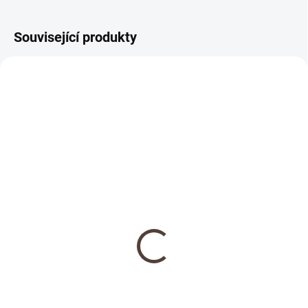
Související produkty
NOVINKA
SKLADEM
Dřevěná medaile se
jménem
69 Kč
Detail