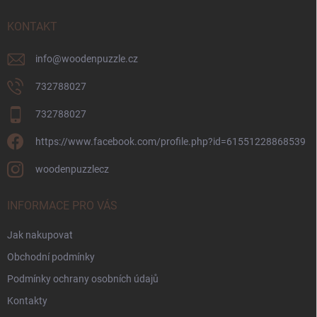
t
í
KONTAKT
info
@
woodenpuzzle.cz
732788027
732788027
https://www.facebook.com/profile.php?id=61551228868539
woodenpuzzlecz
INFORMACE PRO VÁS
Jak nakupovat
Obchodní podmínky
Podmínky ochrany osobních údajů
Kontakty