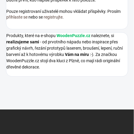
Buďte první, kdo napíše příspěvek k této položce.
Pouze registrovaní uživatelé mohou vkládat příspěvky. Prosím
přihlaste se
nebo se
registrujte
.
Produkty, které na e-shopu
WoodenPuzzle.cz
naleznete, si
realizujeme sami
- od prvotního nápadu nebo inspirace přes
grafický návrh, řezání prototypů laserem, broušení, lepení, ruční
barvení až k hotovému výrobku
Vám na míru
:-). Za značkou
WoodenPuzzle.cz stojí dva kluci z Plzně, co mají rádi originální
dřevěné dekorace.
Z
á
p
a