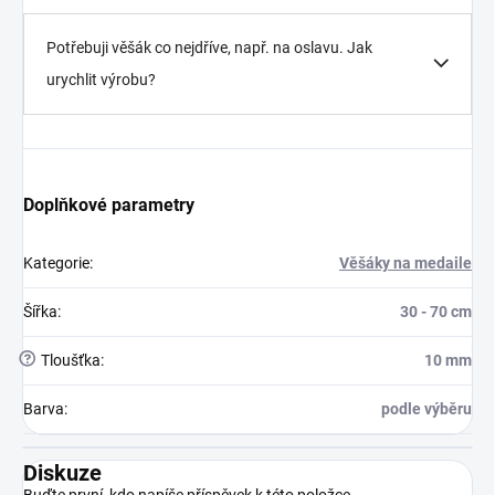
Potřebuji věšák co nejdříve, např. na oslavu. Jak
urychlit výrobu?
Doplňkové parametry
Kategorie
:
Věšáky na medaile
Šířka
:
30 - 70 cm
?
Tloušťka
:
10 mm
Barva
:
podle výběru
Diskuze