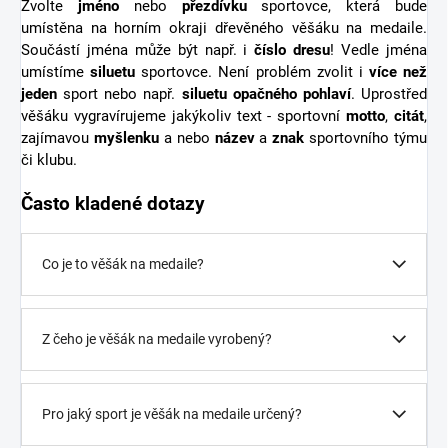
Zvolte
jméno
nebo
přezdívku
sportovce, která bude
umístěna na horním okraji dřevěného věšáku na medaile.
Součástí jména může být např. i
číslo dresu
! Vedle jména
umístíme
siluetu
sportovce. Není problém zvolit i
více než
jeden
sport nebo např.
siluetu opačného pohlaví
. Uprostřed
věšáku vygravírujeme jakýkoliv text - sportovní
motto
,
citát
,
zajímavou
myšlenku
a nebo
název
a
znak
sportovního týmu
či klubu.
Často kladené dotazy
Co je to věšák na medaile?
Z čeho je věšák na medaile vyrobený?
Pro jaký sport je věšák na medaile určený?