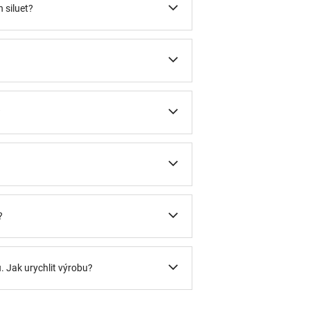
 siluet?
?
?
u. Jak urychlit výrobu?