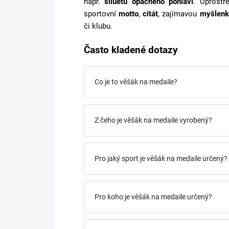
např.
siluetu opačného pohlaví
. Uprostř
sportovní
motto
,
citát
, zajímavou
myšlenk
či klubu.
Často kladené dotazy
Co je to věšák na medaile?
Z čeho je věšák na medaile vyrobený?
Pro jaký sport je věšák na medaile určený?
Pro koho je věšák na medaile určený?