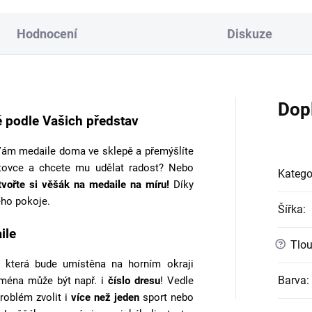
Hodnocení
Diskuze
Dop
 podle Vašich představ
ám medaile doma ve sklepě a přemýšlíte
tovce a chcete mu udělat radost? Nebo
Katego
tvořte si věšák na medaile na míru!
Díky
ho pokoje.
Šířka
:
ile
?
Tlou
 která bude umístěna na horním okraji
Barva
:
jména může být např. i
číslo dresu
! Vedle
roblém zvolit i
více než jeden
sport nebo