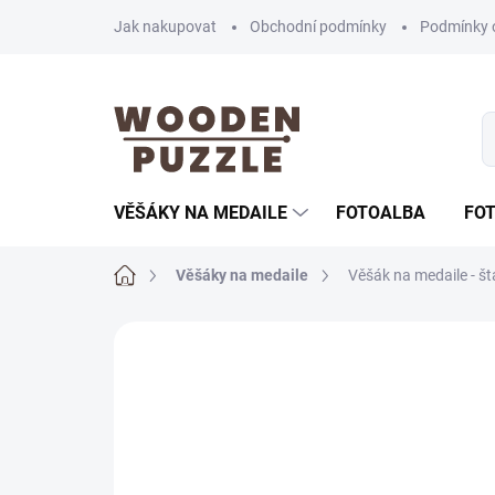
Přejít
Jak nakupovat
Obchodní podmínky
Podmínky 
na
obsah
VĚŠÁKY NA MEDAILE
FOTOALBA
FO
Domů
Věšáky na medaile
Věšák na medaile - št
Neohodnoceno
Podrobnosti hodnoce
AKČNÍ CENA