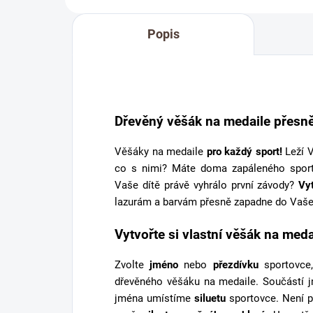
Popis
Dřevěný věšák na medaile přesně
Věšáky na medaile
pro každý sport!
Leží V
co s nimi? Máte doma zapáleného spor
Vaše dítě právě vyhrálo první závody?
Vy
lazurám a barvám přesně zapadne do Vaše
Vytvořte si vlastní věšák na meda
Zvolte
jméno
nebo
přezdívku
sportovce,
dřevěného věšáku na medaile. Součástí 
jména umístíme
siluetu
sportovce. Není p