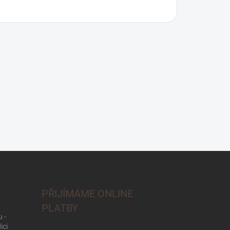
PŘIJÍMÁME ONLINE
PLATBY
 -
ici