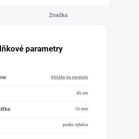
Značka
lňkové parametry
rie
:
Věšáky na medaile
45 cm
šťka
:
10 mm
podle výběru