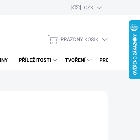
CZK
PRÁZDNÝ KOŠÍK
NÁKUPNÍ
KOŠÍK
INY
PŘÍLEŽITOSTI
TVOŘENÍ
PRO FIRMY
99 Kč