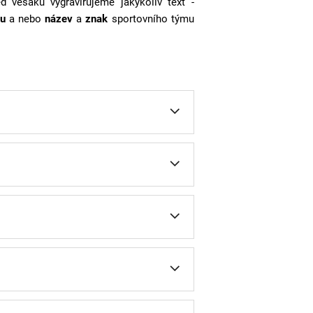
ed věšáku vygravírujeme jakýkoliv text -
u
a nebo
název
a
znak
sportovního týmu