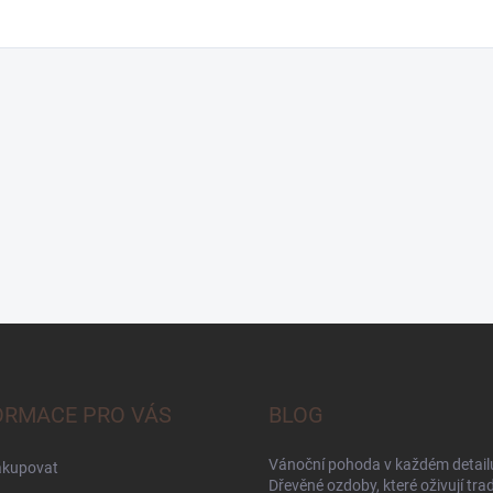
ORMACE PRO VÁS
BLOG
Vánoční pohoda v každém detailu
akupovat
Dřevěné ozdoby, které oživují trad