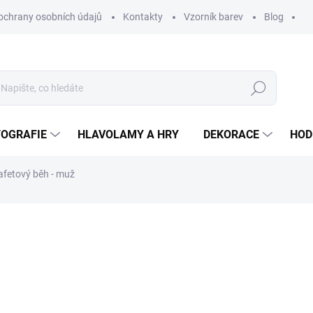
ochrany osobních údajů
Kontakty
Vzorník barev
Blog
Hledat
TOGRAFIE
HLAVOLAMY A HRY
DEKORACE
HOD
afetový běh - muž
ní
ZNAČKA:
WOODENPUZZLE.CZ
od 590 Kč
od
2
od
247,11 Kč
bez DPH
Měrná