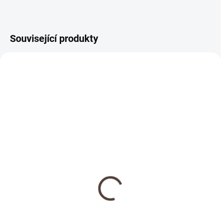
Související produkty
NOVINKA
SKLADEM
Dřevěná medaile se
jménem
69 Kč
Detail