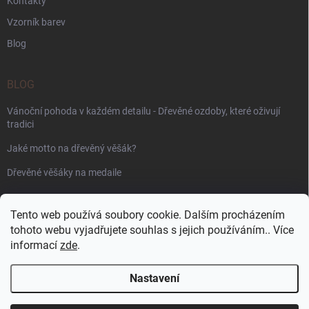
Kontakty
Vzorník barev
Blog
BLOG
Vánoční pohoda v každém detailu - Dřevěné ozdoby, které oživují
tradici
Jaké motto na dřevěný věšák?
Dřevěné věšáky na medaile
PŘIJÍMÁME ONLINE PLATBY
Tento web používá soubory cookie. Dalším procházením
tohoto webu vyjadřujete souhlas s jejich používáním.. Více
informací
zde
.
Nastavení