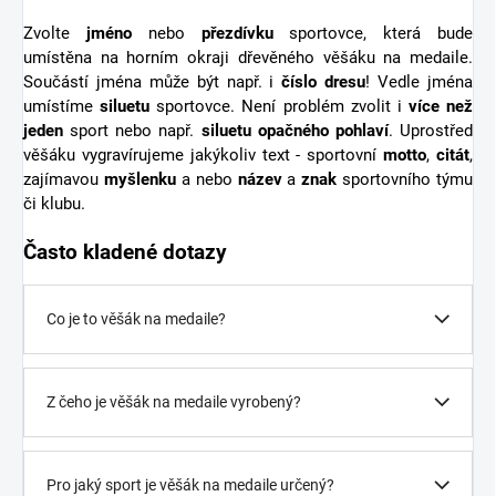
Zvolte
jméno
nebo
přezdívku
sportovce, která bude
umístěna na horním okraji dřevěného věšáku na medaile.
Součástí jména může být např. i
číslo dresu
! Vedle jména
umístíme
siluetu
sportovce. Není problém zvolit i
více než
jeden
sport nebo např.
siluetu opačného pohlaví
. Uprostřed
věšáku vygravírujeme jakýkoliv text - sportovní
motto
,
citát
,
zajímavou
myšlenku
a nebo
název
a
znak
sportovního týmu
či klubu.
Často kladené dotazy
Co je to věšák na medaile?
Z čeho je věšák na medaile vyrobený?
Pro jaký sport je věšák na medaile určený?