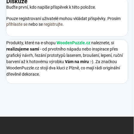
Diskuze
Buďte první, kdo napíše příspěvek k této položce.
Pouze registrovaní uživatelé mohou vkládat příspěvky. Prosím
přihlaste se
nebo se
registrujte
.
Produkty, které na e-shopu
WoodenPuzzle.cz
naleznete, si
realizujeme sami
- od prvotního nápadu nebo inspirace přes
grafický návrh, řezání prototypů laserem, broušení, lepení, ruční
barvení až k hotovému výrobku
Vám na míru
:-). Za značkou
WoodenPuzzle.cz stojí dva kluci z Plzně, co mají rádi originální
dřevěné dekorace.
Z
á
p