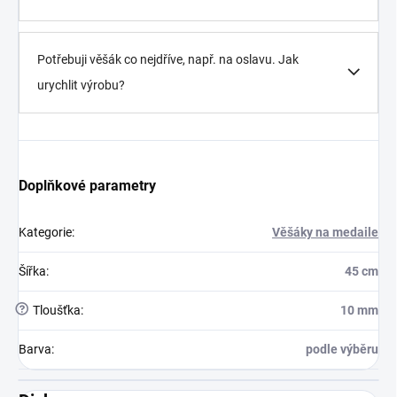
Potřebuji věšák co nejdříve, např. na oslavu. Jak
urychlit výrobu?
Doplňkové parametry
Kategorie
:
Věšáky na medaile
Šířka
:
45 cm
?
Tloušťka
:
10 mm
Barva
:
podle výběru