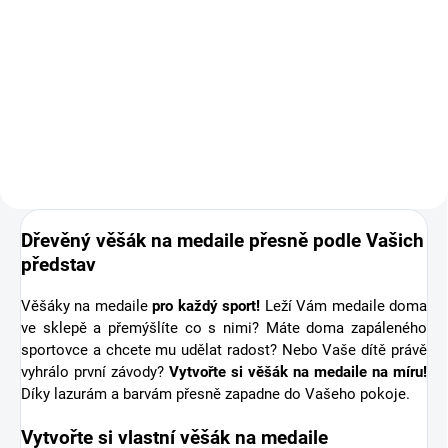
Doplňte objednávku věšáku na
medaile o osobní dřevěnou
medaili se jménem. Pro někoho
první medaile, pro jiného krásná
připomínka sportovní podpory od
těch nejbližších. Stuha s...
Dřevěný věšák na medaile přesně podle Vašich
představ
Věšáky na medaile
pro každý sport!
Leží Vám medaile doma
ve sklepě a přemýšlíte co s nimi? Máte doma zapáleného
sportovce a chcete mu udělat radost? Nebo Vaše dítě právě
vyhrálo první závody?
Vytvořte si věšák na medaile na míru!
Díky lazurám a barvám přesně zapadne do Vašeho pokoje.
Vytvořte si vlastní věšák na medaile