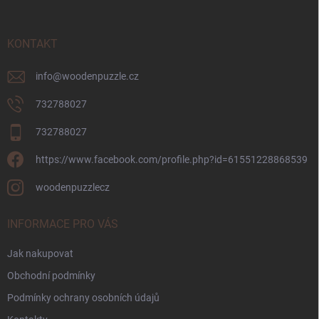
a
t
í
KONTAKT
info
@
woodenpuzzle.cz
732788027
732788027
https://www.facebook.com/profile.php?id=61551228868539
woodenpuzzlecz
INFORMACE PRO VÁS
Jak nakupovat
Obchodní podmínky
Podmínky ochrany osobních údajů