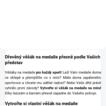
Doplňte objednávku věšáku na
medaile o osobní dřevěnou
medaili se jménem. Pro někoho
první medaile, pro jiného krásná
připomínka sportovní podpory od
těch nejbližších. Stuha s...
Dřevěný věšák na medaile přesně podle Vašich
představ
Věšáky na medaile
pro každý sport!
Leží Vám medaile doma
ve sklepě a přemýšlíte co s nimi? Máte doma zapáleného
sportovce a chcete mu udělat radost? Nebo Vaše dítě právě
vyhrálo první závody?
Vytvořte si věšák na medaile na míru!
Díky lazurám a barvám přesně zapadne do Vašeho pokoje.
Vytvořte si vlastní věšák na medaile