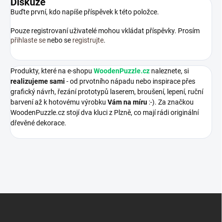
Diskuze
Buďte první, kdo napíše příspěvek k této položce.
Pouze registrovaní uživatelé mohou vkládat příspěvky. Prosím
přihlaste se
nebo se
registrujte
.
Produkty, které na e-shopu
WoodenPuzzle.cz
naleznete, si
realizujeme sami
- od prvotního nápadu nebo inspirace přes
grafický návrh, řezání prototypů laserem, broušení, lepení, ruční
barvení až k hotovému výrobku
Vám na míru
:-). Za značkou
WoodenPuzzle.cz stojí dva kluci z Plzně, co mají rádi originální
dřevěné dekorace.
Z
á
p