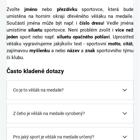
Zvolte
jméno
nebo
přezdívku
sportovce, která bude
umístěna na horním okraji dřevěného věšáku na medaile.
Součástí jména může být např. i
číslo dresu
! Vedle jména
umístíme
siluetu
sportovce. Není problém zvolit i
více než
jeden
sport nebo např.
siluetu opačného pohlaví
. Uprostřed
věšáku vygravírujeme jakýkoliv text - sportovní
motto
,
citát
,
zajímavou
myšlenku
a nebo
název
a
znak
sportovního týmu
či klubu.
Často kladené dotazy
Co je to věšák na medaile?
Z čeho je věšák na medaile vyrobený?
Pro jaký sport je věšák na medaile určený?