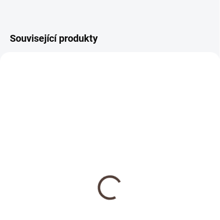
Související produkty
NOVINKA
SKLADEM
Dřevěná medaile se
jménem
69 Kč
Detail