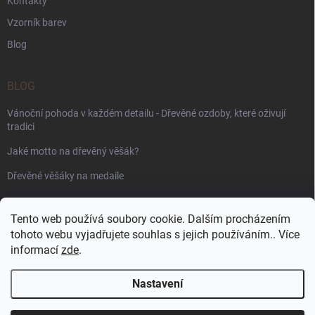
Kontakty
Vzorník barev
Blog
BLOG
Vánoční pohoda v každém detailu - Dřevěné ozdoby, které oživují
tradici
Jaké motto na dřevěný věšák?
Dřevěné věšáky na medaile
PŘIJÍMÁME ONLINE PLATBY
Tento web používá soubory cookie. Dalším procházením
tohoto webu vyjadřujete souhlas s jejich používáním.. Více
informací
zde
.
Nastavení