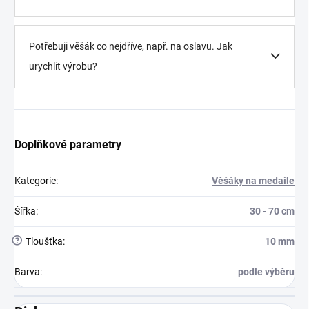
Potřebuji věšák co nejdříve, např. na oslavu. Jak
urychlit výrobu?
Doplňkové parametry
Kategorie
:
Věšáky na medaile
Šířka
:
30 - 70 cm
?
Tloušťka
:
10 mm
Barva
:
podle výběru