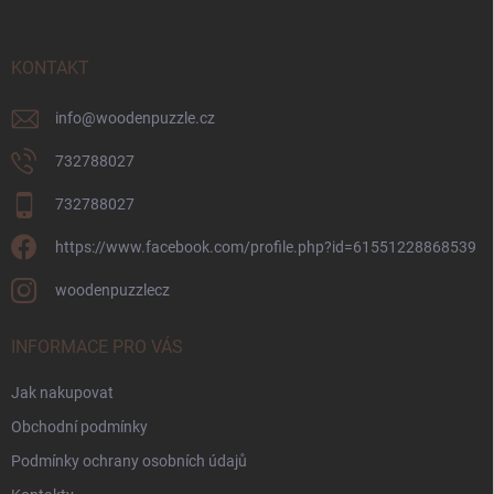
a
t
í
KONTAKT
info
@
woodenpuzzle.cz
732788027
732788027
https://www.facebook.com/profile.php?id=61551228868539
woodenpuzzlecz
INFORMACE PRO VÁS
Jak nakupovat
Obchodní podmínky
Podmínky ochrany osobních údajů