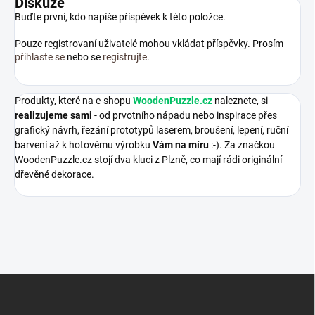
Diskuze
Buďte první, kdo napíše příspěvek k této položce.
Pouze registrovaní uživatelé mohou vkládat příspěvky. Prosím
přihlaste se
nebo se
registrujte
.
Produkty, které na e-shopu
WoodenPuzzle.cz
naleznete, si
realizujeme sami
- od prvotního nápadu nebo inspirace přes
grafický návrh, řezání prototypů laserem, broušení, lepení, ruční
barvení až k hotovému výrobku
Vám na míru
:-). Za značkou
WoodenPuzzle.cz stojí dva kluci z Plzně, co mají rádi originální
dřevěné dekorace.
Z
á
p