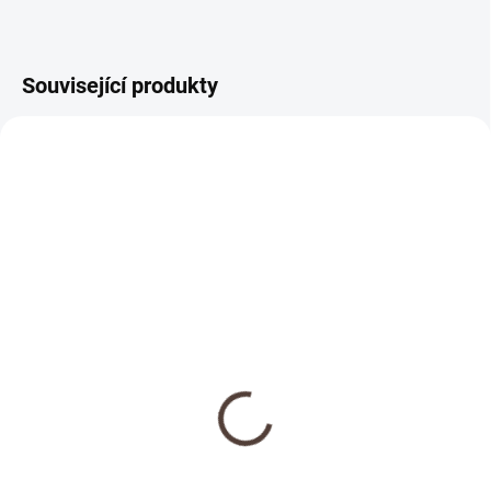
Související produkty
NOVINKA
SKLADEM
Dřevěná medaile se
jménem
69 Kč
Detail