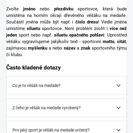
Zvolte
jméno
nebo
přezdívku
sportovce, která bude
umístěna na horním okraji dřevěného věšáku na medaile.
Součástí jména může být např. i
číslo dresu
! Vedle jména
umístíme
siluetu
sportovce. Není problém zvolit i
více než
jeden
sport nebo např.
siluetu opačného pohlaví
. Uprostřed
věšáku vygravírujeme jakýkoliv text - sportovní
motto
,
citát
,
zajímavou
myšlenku
a nebo
název
a
znak
sportovního týmu
či klubu.
Často kladené dotazy
Co je to věšák na medaile?
Z čeho je věšák na medaile vyrobený?
Pro jaký sport je věšák na medaile určený?