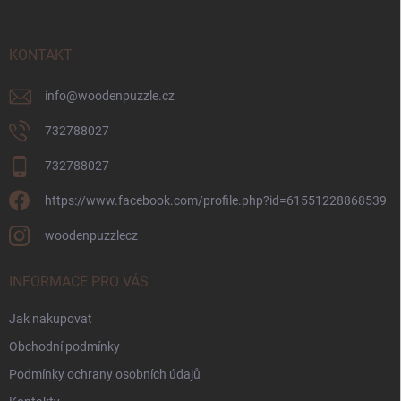
a
t
í
KONTAKT
info
@
woodenpuzzle.cz
732788027
732788027
https://www.facebook.com/profile.php?id=61551228868539
woodenpuzzlecz
INFORMACE PRO VÁS
Jak nakupovat
Obchodní podmínky
Podmínky ochrany osobních údajů