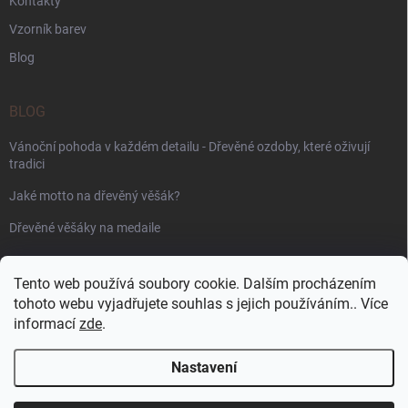
Kontakty
Vzorník barev
Blog
BLOG
Vánoční pohoda v každém detailu - Dřevěné ozdoby, které oživují
tradici
Jaké motto na dřevěný věšák?
Dřevěné věšáky na medaile
PŘIJÍMÁME ONLINE PLATBY
Tento web používá soubory cookie. Dalším procházením
tohoto webu vyjadřujete souhlas s jejich používáním.. Více
informací
zde
.
Nastavení