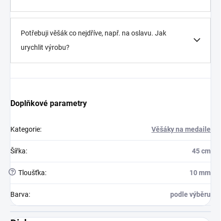
Potřebuji věšák co nejdříve, např. na oslavu. Jak
urychlit výrobu?
Doplňkové parametry
Kategorie
:
Věšáky na medaile
Šířka
:
45 cm
?
Tloušťka
:
10 mm
Barva
:
podle výběru