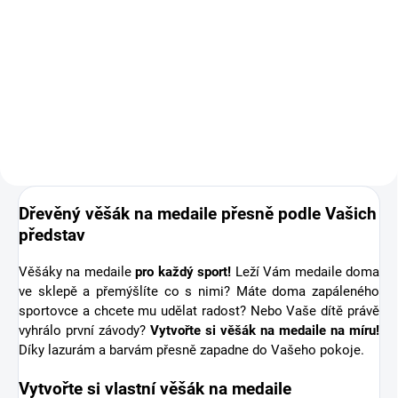
Doplňte objednávku věšáku na
medaile o osobní dřevěnou
medaili se jménem. Pro někoho
první medaile, pro jiného krásná
připomínka sportovní podpory od
těch nejbližších. Stuha s...
Dřevěný věšák na medaile přesně podle Vašich
představ
Věšáky na medaile
pro každý sport!
Leží Vám medaile doma
ve sklepě a přemýšlíte co s nimi? Máte doma zapáleného
sportovce a chcete mu udělat radost? Nebo Vaše dítě právě
vyhrálo první závody?
Vytvořte si věšák na medaile na míru!
Díky lazurám a barvám přesně zapadne do Vašeho pokoje.
Vytvořte si vlastní věšák na medaile