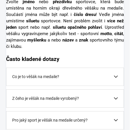
Zvolte
jméno
nebo
přezdívku
sportovce, která bude
umístěna na horním okraji dřevěného věšáku na medaile.
Součástí jména může být např. i
číslo dresu
! Vedle jména
umístíme
siluetu
sportovce. Není problém zvolit i
více než
jeden
sport nebo např.
siluetu opačného pohlaví
. Uprostřed
věšáku vygravírujeme jakýkoliv text - sportovní
motto
,
citát
,
zajímavou
myšlenku
a nebo
název
a
znak
sportovního týmu
či klubu.
Často kladené dotazy
Co je to věšák na medaile?
Z čeho je věšák na medaile vyrobený?
Pro jaký sport je věšák na medaile určený?