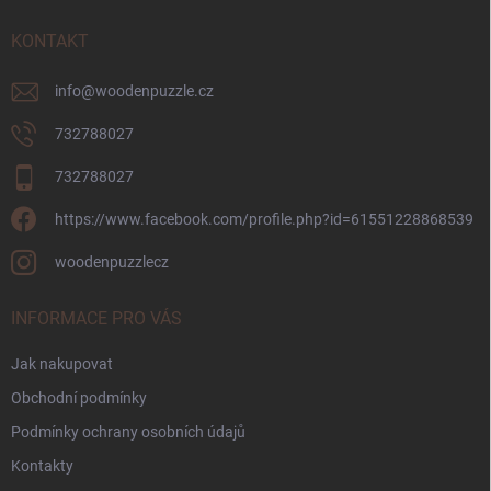
t
í
KONTAKT
info
@
woodenpuzzle.cz
732788027
732788027
https://www.facebook.com/profile.php?id=61551228868539
woodenpuzzlecz
INFORMACE PRO VÁS
Jak nakupovat
Obchodní podmínky
Podmínky ochrany osobních údajů
Kontakty