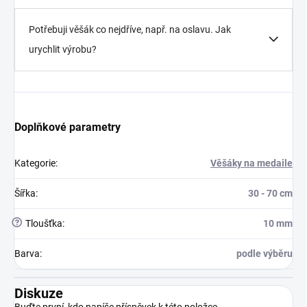
Potřebuji věšák co nejdříve, např. na oslavu. Jak
urychlit výrobu?
Doplňkové parametry
Kategorie
:
Věšáky na medaile
Šířka
:
30 - 70 cm
?
Tloušťka
:
10 mm
Barva
:
podle výběru
Diskuze