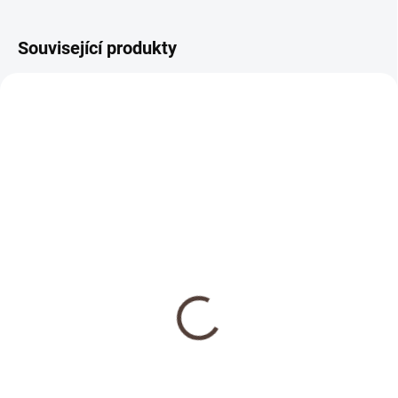
Související produkty
NOVINKA
SKLADEM
Dřevěná medaile se
jménem
69 Kč
Detail