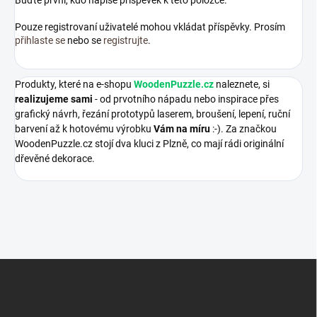
Buďte první, kdo napíše příspěvek k této položce.
Pouze registrovaní uživatelé mohou vkládat příspěvky. Prosím
přihlaste se
nebo se
registrujte
.
Produkty, které na e-shopu
WoodenPuzzle.cz
naleznete, si
realizujeme sami
- od prvotního nápadu nebo inspirace přes
grafický návrh, řezání prototypů laserem, broušení, lepení, ruční
barvení až k hotovému výrobku
Vám na míru
:-). Za značkou
WoodenPuzzle.cz stojí dva kluci z Plzně, co mají rádi originální
dřevěné dekorace.
Z
á
p
a