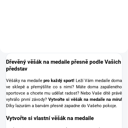
Doplňte objednávku věšáku na
medaile o osobní dřevěnou
medaili se jménem. Pro někoho
první medaile, pro jiného krásná
připomínka sportovní podpory od
těch nejbližších. Stuha s...
Dřevěný věšák na medaile přesně podle Vašich
představ
Věšáky na medaile
pro každý sport!
Leží Vám medaile doma
ve sklepě a přemýšlíte co s nimi? Máte doma zapáleného
sportovce a chcete mu udělat radost? Nebo Vaše dítě právě
vyhrálo první závody?
Vytvořte si věšák na medaile na míru!
Díky lazurám a barvám přesně zapadne do Vašeho pokoje.
Vytvořte si vlastní věšák na medaile