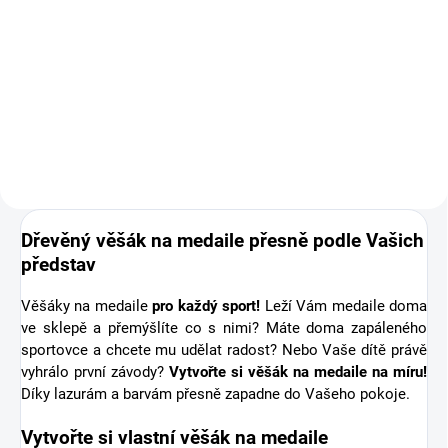
Doplňte objednávku věšáku na
medaile o osobní dřevěnou
medaili se jménem. Pro někoho
první medaile, pro jiného krásná
připomínka sportovní podpory od
těch nejbližších. Stuha s...
Dřevěný věšák na medaile přesně podle Vašich
představ
Věšáky na medaile
pro každý sport!
Leží Vám medaile doma
ve sklepě a přemýšlíte co s nimi? Máte doma zapáleného
sportovce a chcete mu udělat radost? Nebo Vaše dítě právě
vyhrálo první závody?
Vytvořte si věšák na medaile na míru!
Díky lazurám a barvám přesně zapadne do Vašeho pokoje.
Vytvořte si vlastní věšák na medaile