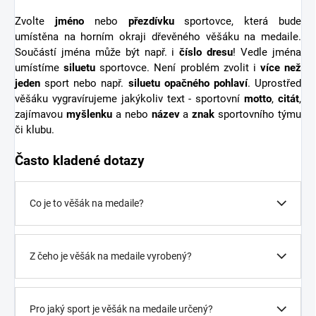
Zvolte
jméno
nebo
přezdívku
sportovce, která bude
umístěna na horním okraji dřevěného věšáku na medaile.
Součástí jména může být např. i
číslo dresu
! Vedle jména
umístíme
siluetu
sportovce. Není problém zvolit i
více než
jeden
sport nebo např.
siluetu opačného pohlaví
. Uprostřed
věšáku vygravírujeme jakýkoliv text - sportovní
motto
,
citát
,
zajímavou
myšlenku
a nebo
název
a
znak
sportovního týmu
či klubu.
Často kladené dotazy
Co je to věšák na medaile?
Z čeho je věšák na medaile vyrobený?
Pro jaký sport je věšák na medaile určený?