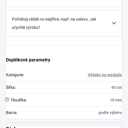
Potřebuji věšák co nejdříve, např. na oslavu. Jak
urychlit výrobu?
Doplňkové parametry
Kategorie
:
Věšáky na medaile
Šířka
:
45 cm
?
Tloušťka
:
10 mm
Barva
:
podle výběru