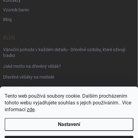
Kontakty
Vzorník barev
Blog
BLOG
Vánoční pohoda v každém detailu - Dřevěné ozdoby, které oživují
tradici
Jaké motto na dřevěný věšák?
Dřevěné věšáky na medaile
PŘIJÍMÁME ONLINE PLATBY
Tento web používá soubory cookie. Dalším procházením
tohoto webu vyjadřujete souhlas s jejich používáním.. Více
informací
zde
.
Nastavení