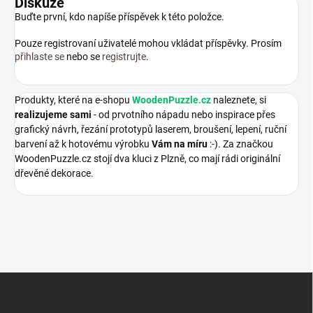
Diskuze
Buďte první, kdo napíše příspěvek k této položce.
Pouze registrovaní uživatelé mohou vkládat příspěvky. Prosím
přihlaste se
nebo se
registrujte
.
Produkty, které na e-shopu
WoodenPuzzle.cz
naleznete, si
realizujeme sami
- od prvotního nápadu nebo inspirace přes
grafický návrh, řezání prototypů laserem, broušení, lepení, ruční
barvení až k hotovému výrobku
Vám na míru
:-). Za značkou
WoodenPuzzle.cz stojí dva kluci z Plzně, co mají rádi originální
dřevěné dekorace.
Z
á
p