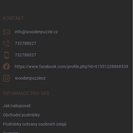
a
t
í
KONTAKT
info
@
woodenpuzzle.cz
732788027
732788027
https://www.facebook.com/profile.php?id=61551228868539
woodenpuzzlecz
INFORMACE PRO VÁS
Jak nakupovat
Obchodní podmínky
Podmínky ochrany osobních údajů