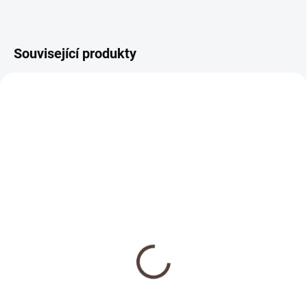
Související produkty
NOVINKA
SKLADEM
Dřevěná medaile se
jménem
69 Kč
Detail