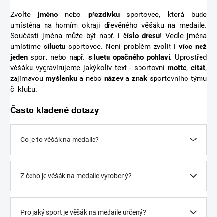
Zvolte
jméno
nebo
přezdívku
sportovce, která bude
umístěna na horním okraji dřevěného věšáku na medaile.
Součástí jména může být např. i
číslo dresu
! Vedle jména
umístíme
siluetu
sportovce. Není problém zvolit i
více než
jeden
sport nebo např.
siluetu opačného pohlaví
. Uprostřed
věšáku vygravírujeme jakýkoliv text - sportovní
motto
,
citát
,
zajímavou
myšlenku
a nebo
název
a
znak
sportovního týmu
či klubu.
Často kladené dotazy
Co je to věšák na medaile?
Z čeho je věšák na medaile vyrobený?
Pro jaký sport je věšák na medaile určený?