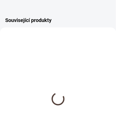
Související produkty
NOVINKA
SKLADEM
Dřevěná medaile se
jménem
69 Kč
Detail