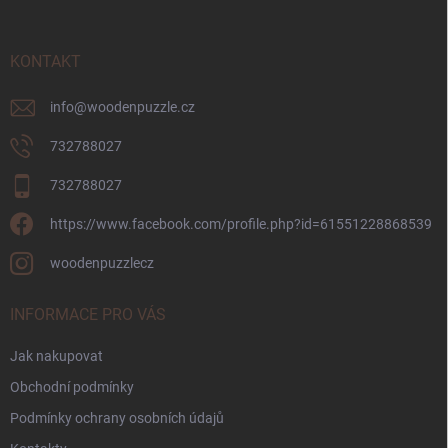
a
t
í
KONTAKT
info
@
woodenpuzzle.cz
732788027
732788027
https://www.facebook.com/profile.php?id=61551228868539
woodenpuzzlecz
INFORMACE PRO VÁS
Jak nakupovat
Obchodní podmínky
Podmínky ochrany osobních údajů