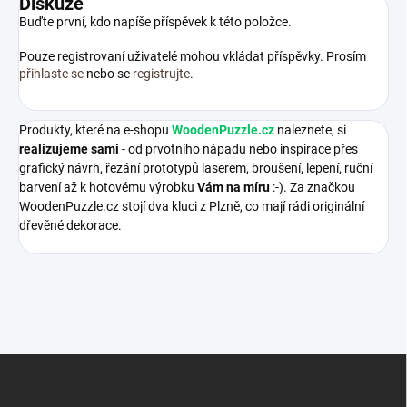
Diskuze
Buďte první, kdo napíše příspěvek k této položce.
Pouze registrovaní uživatelé mohou vkládat příspěvky. Prosím
přihlaste se
nebo se
registrujte
.
Produkty, které na e-shopu
WoodenPuzzle.cz
naleznete, si
realizujeme sami
- od prvotního nápadu nebo inspirace přes
grafický návrh, řezání prototypů laserem, broušení, lepení, ruční
barvení až k hotovému výrobku
Vám na míru
:-). Za značkou
WoodenPuzzle.cz stojí dva kluci z Plzně, co mají rádi originální
dřevěné dekorace.
Z
á
p