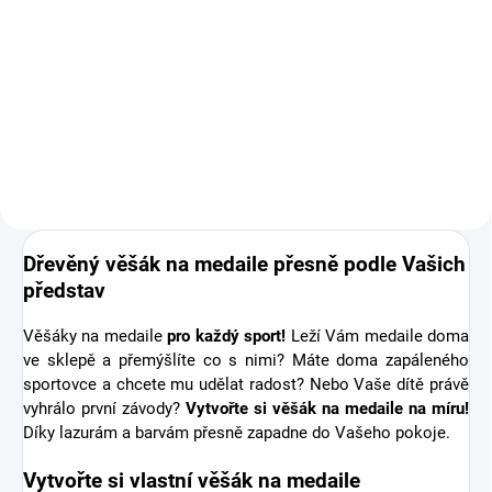
Doplňte objednávku věšáku na
medaile o osobní dřevěnou
medaili se jménem. Pro někoho
první medaile, pro jiného krásná
připomínka sportovní podpory od
těch nejbližších. Stuha s...
Dřevěný věšák na medaile přesně podle Vašich
představ
Věšáky na medaile
pro každý sport!
Leží Vám medaile doma
ve sklepě a přemýšlíte co s nimi? Máte doma zapáleného
sportovce a chcete mu udělat radost? Nebo Vaše dítě právě
vyhrálo první závody?
Vytvořte si věšák na medaile na míru!
Díky lazurám a barvám přesně zapadne do Vašeho pokoje.
Vytvořte si vlastní věšák na medaile