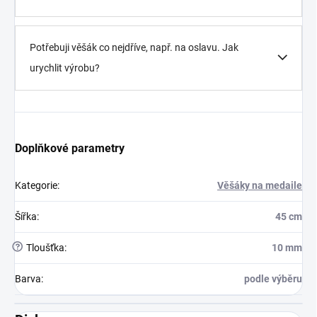
Potřebuji věšák co nejdříve, např. na oslavu. Jak
urychlit výrobu?
Doplňkové parametry
Kategorie
:
Věšáky na medaile
Šířka
:
45 cm
?
Tloušťka
:
10 mm
Barva
:
podle výběru