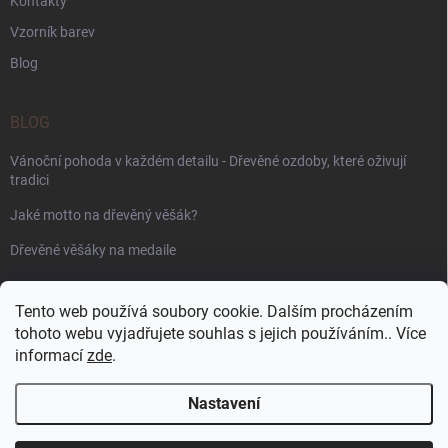
Kontakty
Vzorník barev
Blog
BLOG
Vánoční pohoda v každém detailu - Dřevěné ozdoby, které oživují
tradici
Jaké motto na dřevěný věšák?
Dřevěné věšáky na medaile
PŘIJÍMÁME ONLINE PLATBY
Tento web používá soubory cookie. Dalším procházením
tohoto webu vyjadřujete souhlas s jejich používáním.. Více
informací
zde
.
Nastavení