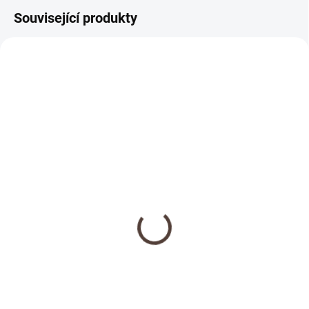
Související produkty
NOVINKA
SKLADEM
Dřevěná medaile se
jménem
69 Kč
Detail
Doplňte objednávku věšáku na