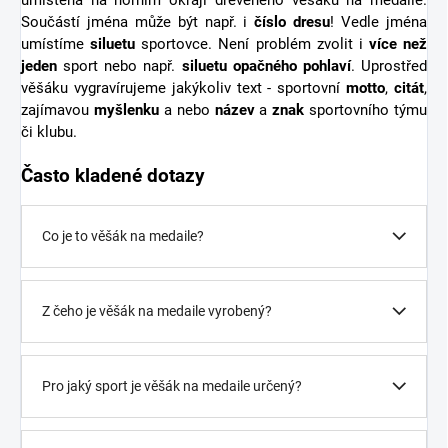
Součástí jména může být např. i
číslo dresu
! Vedle jména
umístíme
siluetu
sportovce. Není problém zvolit i
více než
jeden
sport nebo např.
siluetu opačného pohlaví
. Uprostřed
věšáku vygravírujeme jakýkoliv text - sportovní
motto
,
citát
,
zajímavou
myšlenku
a nebo
název
a
znak
sportovního týmu
či klubu.
Často kladené dotazy
Co je to věšák na medaile?
Z čeho je věšák na medaile vyrobený?
Pro jaký sport je věšák na medaile určený?