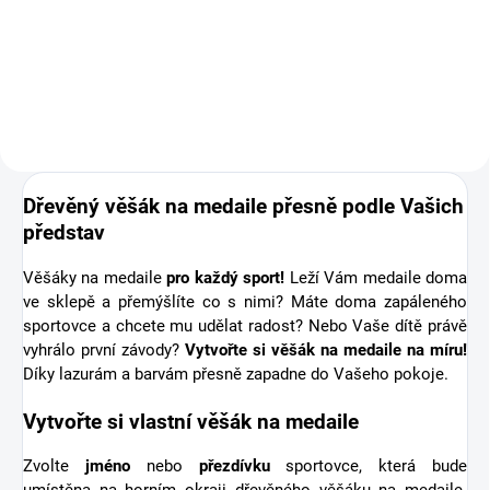
medaile o osobní dřevěnou
medaili se jménem. Pro někoho
první medaile, pro jiného krásná
připomínka sportovní podpory od
těch nejbližších. Stuha s...
Dřevěný věšák na medaile přesně podle Vašich
představ
Věšáky na medaile
pro každý sport!
Leží Vám medaile doma
ve sklepě a přemýšlíte co s nimi? Máte doma zapáleného
sportovce a chcete mu udělat radost? Nebo Vaše dítě právě
vyhrálo první závody?
Vytvořte si věšák na medaile na míru!
Díky lazurám a barvám přesně zapadne do Vašeho pokoje.
Vytvořte si vlastní věšák na medaile
Zvolte
jméno
nebo
přezdívku
sportovce, která bude
umístěna na horním okraji dřevěného věšáku na medaile.