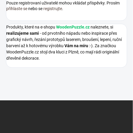
Pouze registrovaní uživatelé mohou vkládat příspěvky. Prosím
přihlaste se
nebo se
registrujte
.
Produkty, které na e-shopu
WoodenPuzzle.cz
naleznete, si
realizujeme sami
- od prvotního nápadu nebo inspirace přes
grafický návrh, řezání prototypů laserem, broušení, lepení, ruční
barvení až k hotovému výrobku
Vám na míru
:-). Za značkou
WoodenPuzzle.cz stojí dva kluci z Plzně, co mají rádi originální
dřevěné dekorace.
Z
á
p
a
t