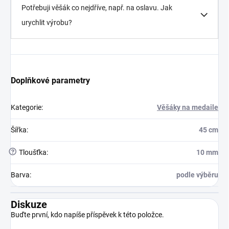
Potřebuji věšák co nejdříve, např. na oslavu. Jak
urychlit výrobu?
Doplňkové parametry
Kategorie
:
Věšáky na medaile
Šířka
:
45 cm
?
Tloušťka
:
10 mm
Barva
:
podle výběru
Diskuze
Buďte první, kdo napíše příspěvek k této položce.