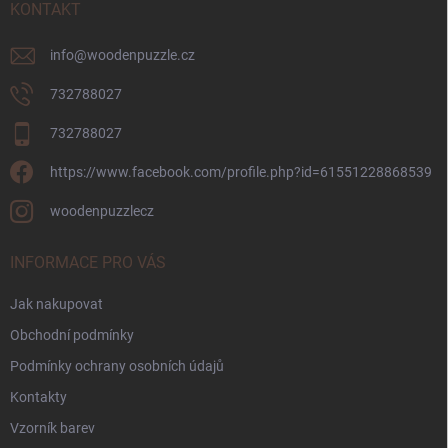
í
KONTAKT
info
@
woodenpuzzle.cz
732788027
732788027
https://www.facebook.com/profile.php?id=61551228868539
woodenpuzzlecz
INFORMACE PRO VÁS
Jak nakupovat
Obchodní podmínky
Podmínky ochrany osobních údajů
Kontakty
Vzorník barev