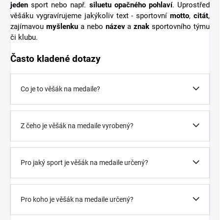
jeden
sport nebo např.
siluetu opačného pohlaví
. Uprostřed
věšáku vygravírujeme jakýkoliv text - sportovní
motto
,
citát
,
zajímavou
myšlenku
a nebo
název
a
znak
sportovního týmu
či klubu.
Často kladené dotazy
Co je to věšák na medaile?
Z čeho je věšák na medaile vyrobený?
Pro jaký sport je věšák na medaile určený?
Pro koho je věšák na medaile určený?