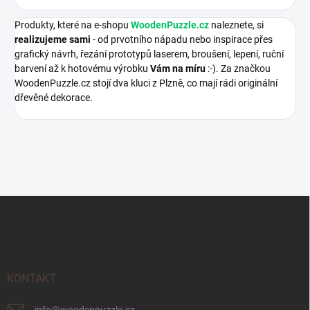
Produkty, které na e-shopu
WoodenPuzzle.cz
naleznete, si
realizujeme sami
- od prvotního nápadu nebo inspirace přes
grafický návrh, řezání prototypů laserem, broušení, lepení, ruční
barvení až k hotovému výrobku
Vám na míru
:-). Za značkou
WoodenPuzzle.cz stojí dva kluci z Plzně, co mají rádi originální
dřevěné dekorace.
Z
á
p
a
t
í
KONTAKT
info
@
woodenpuzzle.cz