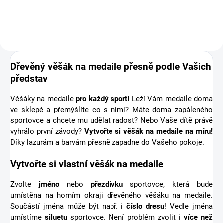
připomínka sportovní podpory od
těch nejbližších. Stuha s...
Dřevěný věšák na medaile přesně podle Vašich
představ
Věšáky na medaile
pro každý sport!
Leží Vám medaile doma
ve sklepě a přemýšlíte co s nimi? Máte doma zapáleného
sportovce a chcete mu udělat radost? Nebo Vaše dítě právě
vyhrálo první závody?
Vytvořte si věšák na medaile na míru!
Díky lazurám a barvám přesně zapadne do Vašeho pokoje.
Vytvořte si vlastní věšák na medaile
Zvolte
jméno
nebo
přezdívku
sportovce, která bude
umístěna na horním okraji dřevěného věšáku na medaile.
Součástí jména může být např. i
číslo dresu
! Vedle jména
umístíme
siluetu
sportovce. Není problém zvolit i
více než