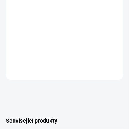
zákazníkům
nejširší výběr
barevných provedení na trhu
vychytaný systém
zavěšení
na zeď
vizualizace věšáku před výrobou
zdarma
- možnost
zadání úprav
DETAILNÍ INFORMACE
ZEPTAT SE
Související produkty