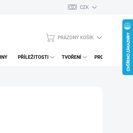
CZK
PRÁZDNÝ KOŠÍK
NÁKUPNÍ
KOŠÍK
INY
PŘÍLEŽITOSTI
TVOŘENÍ
PRO FIRMY