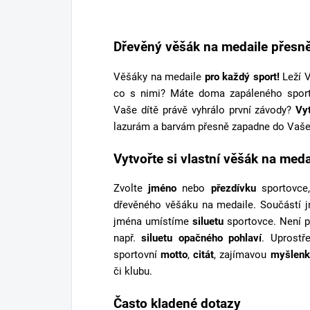
Dřevěný věšák na medaile přesně
Věšáky na medaile
pro každý sport!
Leží V
co s nimi? Máte doma zapáleného spor
Vaše dítě právě vyhrálo první závody?
Vy
lazurám a barvám přesně zapadne do Vaše
Vytvořte si vlastní věšák na meda
Zvolte
jméno
nebo
přezdívku
sportovce,
dřevěného věšáku na medaile. Součástí 
jména umístíme
siluetu
sportovce. Není p
např.
siluetu opačného pohlaví
. Uprostř
sportovní
motto
,
citát
, zajímavou
myšlenk
či klubu.
Často kladené dotazy