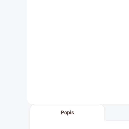
SKLADEM
Dřevěná medaile se
jménem
69 Kč
Detail
Doplňte objednávku věšáku na
medaile o osobní dřevěnou
medaili se jménem. Pro někoho
první medaile, pro jiného krásná
připomínka sportovní podpory od
těch nejbližších. Stuha s...
Popis