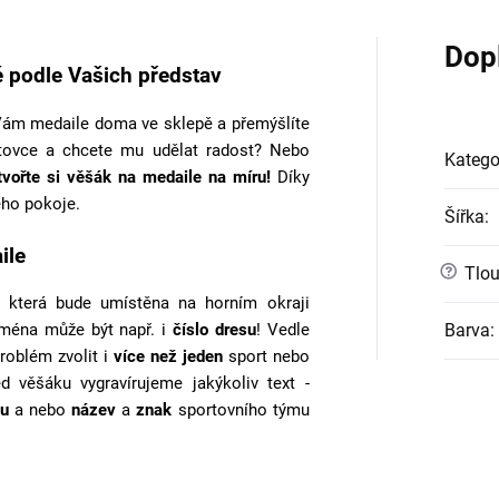
Dop
 podle Vašich představ
ám medaile doma ve sklepě a přemýšlíte
tovce a chcete mu udělat radost? Nebo
Katego
tvořte si věšák na medaile na míru!
Díky
ho pokoje.
Šířka
:
ile
?
Tlou
 která bude umístěna na horním okraji
Barva
:
jména může být např. i
číslo dresu
! Vedle
roblém zvolit i
více než jeden
sport nebo
ed věšáku vygravírujeme jakýkoliv text -
u
a nebo
název
a
znak
sportovního týmu