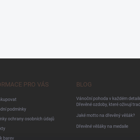
ORMACE PRO VÁS
BLOG
Vánoční pohoda v každém detailu
akupovat
Dřevěné ozdoby, které oživují trad
dní podmínky
Jaké motto na dřevěný věšák?
nky ochrany osobních údajů
Dřevěné věšáky na medaile
kty
k barev