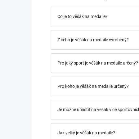
Co je to věšák na medaile?
Z čeho je věšák na medaile vyrobený?
Pro jaký sport je věšák na medaile určený?
Pro koho je věšák na medaile určený?
Je možné umístit na věšák více sportovních
Jak velký je věšák na medaile?