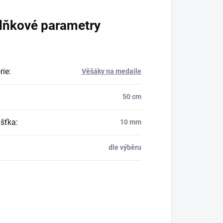
lňkové parametry
rie
:
Věšáky na medaile
50 cm
šťka
:
10 mm
dle výběru