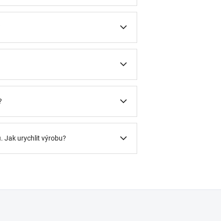
?
?
u. Jak urychlit výrobu?