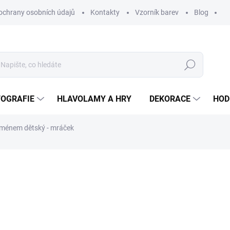
ochrany osobních údajů
Kontakty
Vzorník barev
Blog
Hledat
TOGRAFIE
HLAVOLAMY A HRY
DEKORACE
HOD
jménem dětský - mráček
ní
ZNAČKA:
WOODENPUZZLE.CZ
790 Kč
390 Kč
322,31 Kč
bez DPH
Měrná
BARVA PODKLADU
cena: