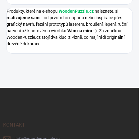
Produkty, které na e-shopu
WoodenPuzzle.cz
naleznete, si
realizujeme sami
- od prvotního nápadu nebo inspirace přes
grafický návrh, řezání prototypů laserem, broušení, lepení, ruční
barvení až k hotovému výrobku
Vám na míru
:-). Za značkou
WoodenPuzzle.cz stojí dva kluci z Plzně, co mají rádi originální
dřevěné dekorace.
Z
á
p
a
t
í
KONTAKT
info
@
woodenpuzzle.cz