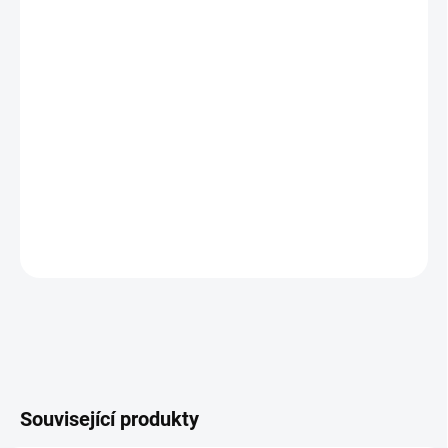
zákazníkům
nejširší výběr
barevných provedení na trhu
vychytaný systém
zavěšení
na zeď
vizualizace věšáku před výrobou
zdarma
- možnost
zadání úprav
DETAILNÍ INFORMACE
ZEPTAT SE
Související produkty