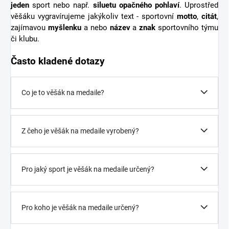
jeden
sport nebo např.
siluetu opačného pohlaví
. Uprostřed
věšáku vygravírujeme jakýkoliv text - sportovní
motto
,
citát
,
zajímavou
myšlenku
a nebo
název
a
znak
sportovního týmu
či klubu.
Často kladené dotazy
Co je to věšák na medaile?
Z čeho je věšák na medaile vyrobený?
Pro jaký sport je věšák na medaile určený?
Pro koho je věšák na medaile určený?