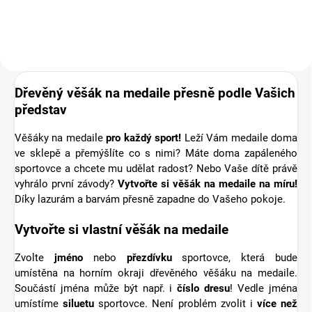
připomínka sportovní podpory od
těch nejbližších. Stuha s...
Dřevěný věšák na medaile přesně podle Vašich
představ
Věšáky na medaile
pro každý sport!
Leží Vám medaile doma
ve sklepě a přemýšlíte co s nimi? Máte doma zapáleného
sportovce a chcete mu udělat radost? Nebo Vaše dítě právě
vyhrálo první závody?
Vytvořte si věšák na medaile na míru!
Díky lazurám a barvám přesně zapadne do Vašeho pokoje.
Vytvořte si vlastní věšák na medaile
Zvolte
jméno
nebo
přezdívku
sportovce, která bude
umístěna na horním okraji dřevěného věšáku na medaile.
Součástí jména může být např. i
číslo dresu
! Vedle jména
umístíme
siluetu
sportovce. Není problém zvolit i
více než