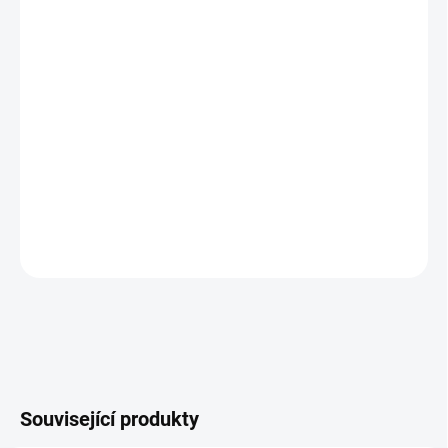
zákazníkům
nejširší výběr
barevných provedení na trhu
vychytaný systém
zavěšení
na zeď
vizualizace věšáku před výrobou
zdarma
- možnost
zadání úprav
DETAILNÍ INFORMACE
ZEPTAT SE
Související produkty