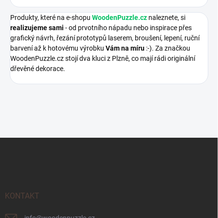
Produkty, které na e-shopu
WoodenPuzzle.cz
naleznete, si
realizujeme sami
- od prvotního nápadu nebo inspirace přes
grafický návrh, řezání prototypů laserem, broušení, lepení, ruční
barvení až k hotovému výrobku
Vám na míru
:-). Za značkou
WoodenPuzzle.cz stojí dva kluci z Plzně, co mají rádi originální
dřevěné dekorace.
Z
á
p
a
t
í
KONTAKT
info
@
woodenpuzzle.cz