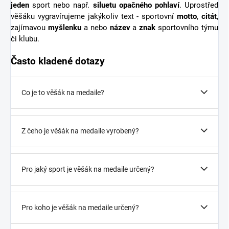
jeden
sport nebo např.
siluetu opačného pohlaví
. Uprostřed
věšáku vygravírujeme jakýkoliv text - sportovní
motto
,
citát
,
zajímavou
myšlenku
a nebo
název
a
znak
sportovního týmu
či klubu.
Často kladené dotazy
Co je to věšák na medaile?
Z čeho je věšák na medaile vyrobený?
Pro jaký sport je věšák na medaile určený?
Pro koho je věšák na medaile určený?