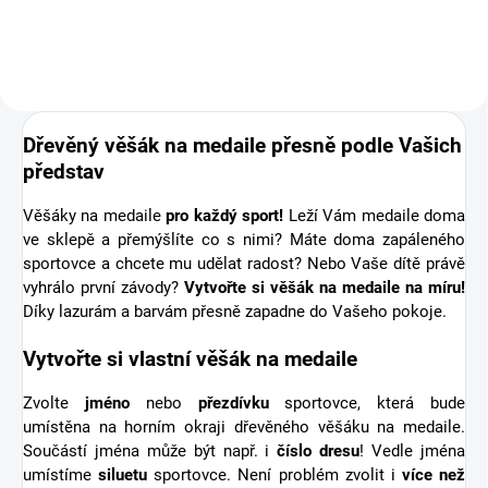
připomínka sportovní podpory od
těch nejbližších. Stuha s...
Dřevěný věšák na medaile přesně podle Vašich
představ
Věšáky na medaile
pro každý sport!
Leží Vám medaile doma
ve sklepě a přemýšlíte co s nimi? Máte doma zapáleného
sportovce a chcete mu udělat radost? Nebo Vaše dítě právě
vyhrálo první závody?
Vytvořte si věšák na medaile na míru!
Díky lazurám a barvám přesně zapadne do Vašeho pokoje.
Vytvořte si vlastní věšák na medaile
Zvolte
jméno
nebo
přezdívku
sportovce, která bude
umístěna na horním okraji dřevěného věšáku na medaile.
Součástí jména může být např. i
číslo dresu
! Vedle jména
umístíme
siluetu
sportovce. Není problém zvolit i
více než