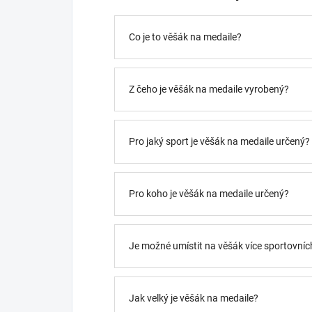
Co je to věšák na medaile?
Z čeho je věšák na medaile vyrobený?
Pro jaký sport je věšák na medaile určený?
Pro koho je věšák na medaile určený?
Je možné umístit na věšák více sportovních
Jak velký je věšák na medaile?