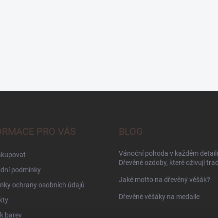
ORMACE PRO VÁS
BLOG
Vánoční pohoda v každém detailu
akupovat
Dřevěné ozdoby, které oživují trad
dní podmínky
Jaké motto na dřevěný věšák?
nky ochrany osobních údajů
Dřevěné věšáky na medaile
kty
k barev