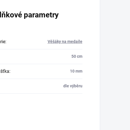
lňkové parametry
rie
:
Věšáky na medaile
50 cm
šťka
:
10 mm
dle výběru