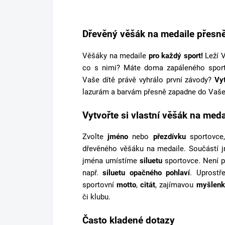
Dřevěný věšák na medaile přesně
Věšáky na medaile
pro každý sport!
Leží V
co s nimi? Máte doma zapáleného spor
Vaše dítě právě vyhrálo první závody?
Vy
lazurám a barvám přesně zapadne do Vaše
Vytvořte si vlastní věšák na meda
Zvolte
jméno
nebo
přezdívku
sportovce,
dřevěného věšáku na medaile. Součástí 
jména umístíme
siluetu
sportovce. Není p
např.
siluetu opačného pohlaví
. Uprostř
sportovní
motto
,
citát
, zajímavou
myšlenk
či klubu.
Často kladené dotazy