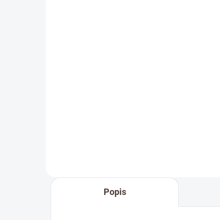
SKLADEM
Dřevěná medaile se
jménem
69 Kč
Detail
Doplňte objednávku věšáku na
medaile o osobní dřevěnou
medaili se jménem. Pro někoho
první medaile, pro jiného krásná
připomínka sportovní podpory od
těch nejbližších. Stuha s...
Popis