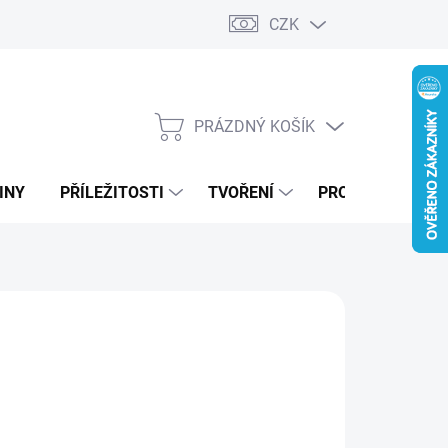
CZK
PRÁZDNÝ KOŠÍK
NÁKUPNÍ
KOŠÍK
INY
PŘÍLEŽITOSTI
TVOŘENÍ
PRO FIRMY