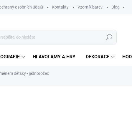
ochrany osobních údajů
Kontakty
Vzorník barev
Blog
Hledat
TOGRAFIE
HLAVOLAMY A HRY
DEKORACE
HOD
jménem dětský - jednorožec
ní
ZNAČKA:
WOODENPUZZLE.CZ
790 Kč
390 Kč
322,31 Kč
bez DPH
Měrná
BARVA PODKLADU
cena: