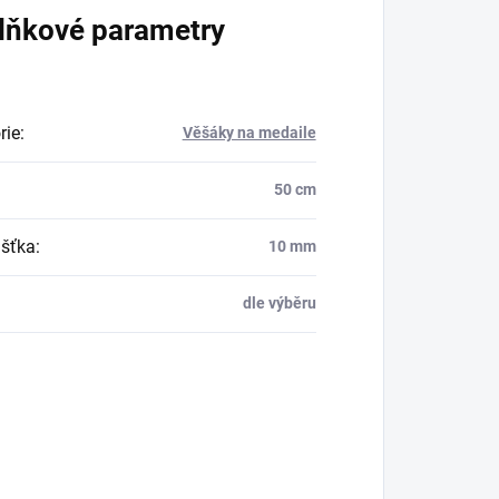
lňkové parametry
rie
:
Věšáky na medaile
50 cm
šťka
:
10 mm
dle výběru