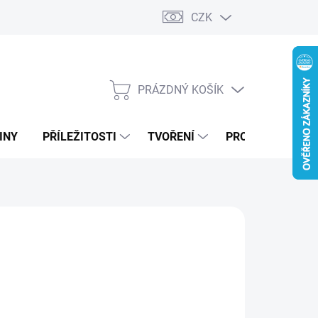
CZK
PRÁZDNÝ KOŠÍK
NÁKUPNÍ
KOŠÍK
INY
PŘÍLEŽITOSTI
TVOŘENÍ
PRO FIRMY