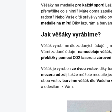
Věšáky na medaile
pro každý sport!
Lež
přemýšlíte co s nimi? Máte doma zapál
radost? Nebo Vaše dítě právě vyhrálo p
medaile na míru!
Díky lazurám a barvám
Jak věšáky vyrábíme?
Věšák vyrobíme dle zadaných údajů - jmé
Vámi zadané údaje -
namodeluje věšák
překližky pomocí CO2 laseru a zároveň 
Věšák je vyroben
ze dvou vrstev
, díky t
mezera od zdi
, takže můžete medaile je
obou vrstev
barvíme věšák dle Vašeho 
a odesílám k Vám.