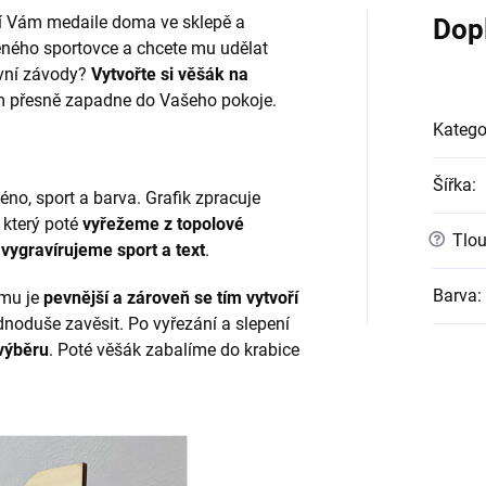
í Vám medaile doma ve sklepě a
Dop
eného sportovce a chcete mu udělat
rvní závody?
Vytvořte si věšák na
 přesně zapadne do Vašeho pokoje.
Katego
Šířka
:
no, sport a barva. Grafik zpracuje
, který poté
vyřežeme z topolové
?
Tlou
vygravírujeme sport a text
.
Barva
:
omu je
pevnější a zároveň se tím vytvoří
dnoduše zavěsit. Po vyřezání a slepení
výběru
. Poté věšák zabalíme do krabice