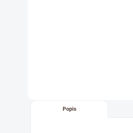
Dřevěná medaile se
jménem
69 Kč
Detail
Doplňte objednávku věšáku na
medaile o osobní dřevěnou
medaili se jménem. Pro někoho
první medaile, pro jiného krásná
připomínka sportovní podpory od
těch nejbližších. Stuha s...
Popis