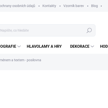
ochrany osobních údajů
Kontakty
Vzorník barev
Blog
Hledat
TOGRAFIE
HLAVOLAMY A HRY
DEKORACE
HOD
jménem a textem - posilovna
ní
ZNAČKA:
WOODENPUZZLE.CZ
690 Kč
440 Kč
363,64 Kč
bez DPH
Měrná
BARVA PODKLADU
cena: