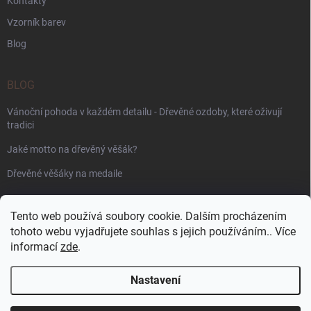
Kontakty
Vzorník barev
Blog
BLOG
Vánoční pohoda v každém detailu - Dřevěné ozdoby, které oživují
tradici
Jaké motto na dřevěný věšák?
Dřevěné věšáky na medaile
PŘIJÍMÁME ONLINE PLATBY
Tento web používá soubory cookie. Dalším procházením
tohoto webu vyjadřujete souhlas s jejich používáním.. Více
informací
zde
.
Nastavení