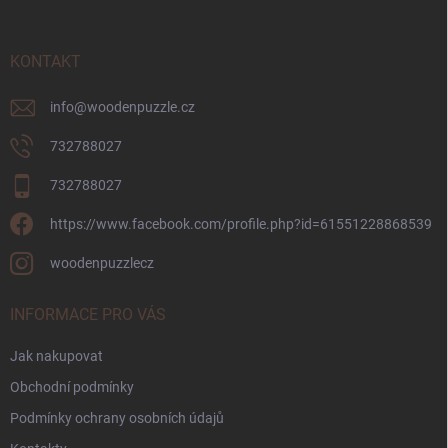
a
t
í
KONTAKT
info
@
woodenpuzzle.cz
732788027
732788027
https://www.facebook.com/profile.php?id=61551228868539
woodenpuzzlecz
INFORMACE PRO VÁS
Jak nakupovat
Obchodní podmínky
Podmínky ochrany osobních údajů