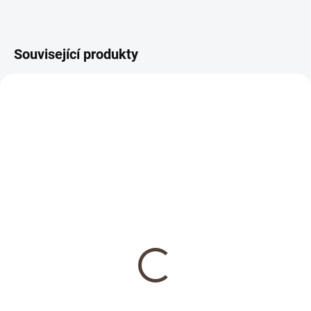
Související produkty
NOVINKA
SKLADEM
Dřevěná medaile se
jménem
69 Kč
Detail