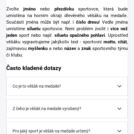
Zvolte
jméno
nebo
přezdívku
sportovce, která bude
umístěna na horním okraji dřevěného věšáku na medaile.
Součástí jména může být např. i
číslo dresu
! Vedle jména
umístíme
siluetu
sportovce. Není problém zvolit i
více než
jeden
sport nebo např.
siluetu opačného pohlaví
. Uprostřed
věšáku vygravírujeme jakýkoliv text - sportovní
motto
,
citát
,
zajímavou
myšlenku
a nebo
název
a
znak
sportovního týmu
či klubu.
Často kladené dotazy
Co je to věšák na medaile?
Z čeho je věšák na medaile vyrobený?
Pro jaký sport je věšák na medaile určený?