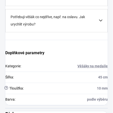
Potřebuji věšák co nejdříve, např. na oslavu. Jak
urychlit výrobu?
Doplňkové parametry
Kategorie
:
Věšáky na medaile
Šířka
:
45 cm
?
Tloušťka
:
10 mm
Barva
:
podle výběru