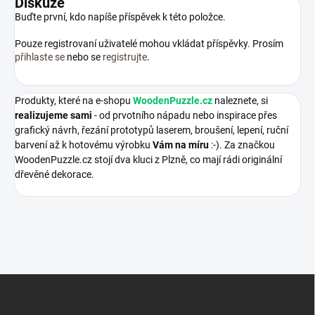
Diskuze
Buďte první, kdo napíše příspěvek k této položce.
Pouze registrovaní uživatelé mohou vkládat příspěvky. Prosím
přihlaste se
nebo se
registrujte
.
Produkty, které na e-shopu
WoodenPuzzle.cz
naleznete, si
realizujeme sami
- od prvotního nápadu nebo inspirace přes
grafický návrh, řezání prototypů laserem, broušení, lepení, ruční
barvení až k hotovému výrobku
Vám na míru
:-). Za značkou
WoodenPuzzle.cz stojí dva kluci z Plzně, co mají rádi originální
dřevěné dekorace.
Z
á
p