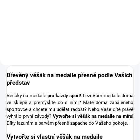
Doplňte objednávku věšáku na
medaile o osobní dřevěnou
medaili se jménem. Pro někoho
první medaile, pro jiného krásná
připomínka sportovní podpory od
těch nejbližších. Stuha s...
Dřevěný věšák na medaile přesně podle Vašich
představ
Věšáky na medaile
pro každý sport!
Leží Vám medaile doma
ve sklepě a přemýšlíte co s nimi? Máte doma zapáleného
sportovce a chcete mu udělat radost? Nebo Vaše dítě právě
vyhrálo první závody?
Vytvořte si věšák na medaile na míru!
Díky lazurám a barvám přesně zapadne do Vašeho pokoje.
Vytvořte si vlastní věšák na medaile